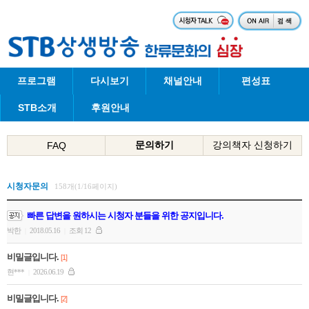
프로그램
다시보기
채널안내
편성표
STB소개
후원안내
문의하기
강의책자 신청하기
FAQ
시청자문의
158개(1/16페이지)
빠른 답변을 원하시는 시청자 분들을 위한 공지입니다.
박한
2018.05.16
조회 12
|
|
비밀글입니다.
[1]
현***
2026.06.19
|
비밀글입니다.
[2]