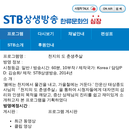
프로그램
다시보기
채널안내
편성표
STB소개
후원안내
프로그램명 :
천지의 도 춘생추살
방영 정보 :
시청등급: 일반 / 방송시간: 60분, 10부작 / 제작국가: Korea / 담당P
D: 김승희/ 제작: STB상생방송, 2014년
소 개 :
‘봄에는 천지에서 물건을 내고, 가을철에는 거둔다.’ 안운산 태상종도
사님의 『천지의 도 춘생추살』을 통하여 시청자들에게 대자연의 섭
리와 인생의 목적을 깨닫고, 증산 상제님의 진리를 쉽고 재미있게 소
개하고자 본 프로그램을 기획하였다
방영예정시간
:
게시판 :
프로그램 게시판
최근 동영상
클립 영상