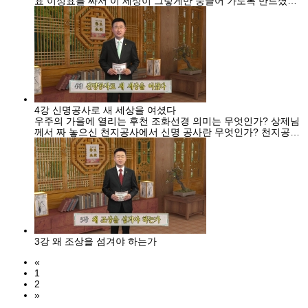
표 이정표를 짜서 이 세상이 그렇게만 둥글어 가도록 만드셨다.
하늘도 뜯어고치고 땅도 뜯어고친 천지공사! 그 기틀이 도운 공
사와 세운공사입니다. 세운공사로 지구촌의 인간역사가 어떻게
세계질서 국제 정치질서로 변화 왔는지 알아봅니다
4강 신명공사로 새 세상을 여셨다
우주의 가을에 열리는 후천 조화선경 의미는 무엇인가? 상제님
께서 짜 놓으신 천지공사에서 신명 공사란 무엇인가? 천지공사
의 구체적 내용을 통해 앞으로 세상이 어떻게 변화해 갈 수 있
는지 알아보고, 선천말대 대 변혁의 시간대에 살아가는 인류가
어떻게 살아가야하는가 알아봅니다.
3강 왜 조상을 섬겨야 하는가
«
1
2
»