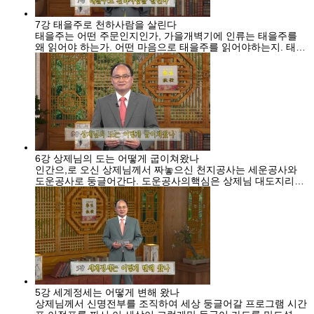
7강 태을주로 천하사람을 살린다
태을주는 어떤 주문인지인가, 가을개벽기에 인류는 태을주를
왜 읽어야 하는가. 어떤 마음으로 태을주를 읽어야하는지. 태을
주를 읽으면 어떤 조화가 생기는지 태상종도사님 말씀을 통해
천지조화주문 태을주에 대해 알아본다
6강 상제님의 도는 어떻게 굽이쳐왔나
인간으,로 오신 상제님께서 짜놓으신 천지공사는 세운공사와
도운공사로 둥글어간다. 도운공사의핵심은 상제님 대도지리의
도맥인 종통맥이다. 상제님 어천 이후 종통을 이어받으신 태모
님을 뿌리로 보천교 700만 시대인 증산도 제1변 도운 그리고
그 맥을 이어 1945년 광복과 더불어 태상종도사님이 증산도 제
2 부흥시대를 여셨습니다. 그리고 태상종도사님을 뿌리로 74,7
5년 감인을묘년에 태전에서 열린 증산도 3변 도운이 안경전 종
도사님으로 이어지고 있습니다. 상제님께서 짜놓으신 도운공사
를 알아봅니다.
5강 세계정세는 어떻게 변해 왔나
상제님께서 신명전부를 조직하여 세상 둥글어갈 프로그램 시간