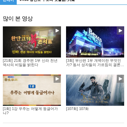
많이 본 영상
[21회] 21회 경주편 1부 신라 천년
[3회] 부산편 1부 개벽이란 무엇인
역사의 비밀을 밝힌다
가? 동서 성자들의 가르침의 결론
개벽이야기
[1회] 1강 우주는 어떻게 둥글어가
[107회] 107화
나?