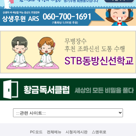
PC모드
전체메뉴
시청자게시판
△맨위로