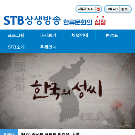
프로그램
다시보기
채널안내
편성표
STB소개
후원안내
04:00
증산도 구도의 첫걸음, 入道
온에어