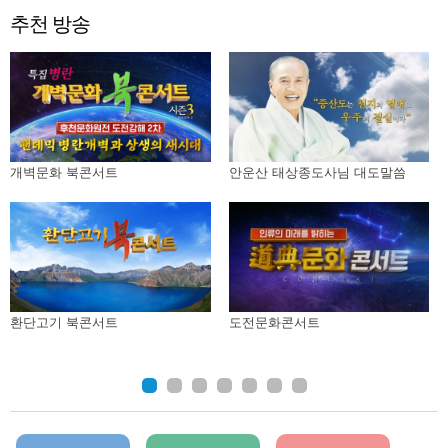
추천 방송
개벽문화 북콘서트
안운산 태상종도사님 대도말씀
환단고기 북콘서트
도전문화콘서트
p
p
p
p
p
p
p
a
a
a
a
a
a
a
g
g
g
g
g
g
g
e
e
e
e
e
e
e