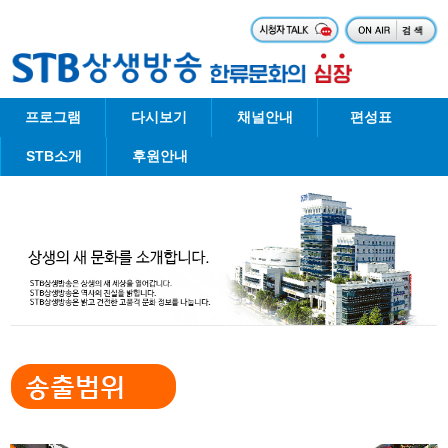
프로그램
다시보기
채널안내
편성표
STB소개
후원안내