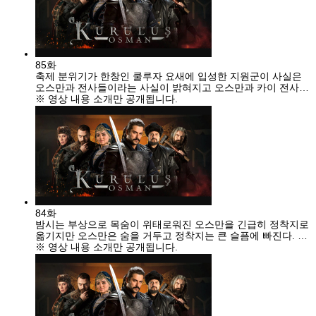
85화
축제 분위기가 한창인 쿨루자 요새에 입성한 지원군이 사실은
오스만과 전사들이라는 사실이 밝혀지고 오스만과 카이 전사들
은 소피아를 죽이고 요새를 정복한다. 뒤늦게 오스만이 가짜로
※ 영상 내용 소개만 공개됩니다.
죽은 척한 것을 알게 된 하잘과 뒨다르는 충격에 빠지지만 뒨다
르는 오스만의 초대에 응하며 쿨루자 요새로 찾아가 오스만과
화해한다.
84화
밤시는 부상으로 목숨이 위태로워진 오스만을 긴급히 정착지로
옮기지만 오스만은 숨을 거두고 정착지는 큰 슬픔에 빠진다. 오
스만이 죽었다는 소식에 소피아는 기쁨의 축제를 벌이고 때마
※ 영상 내용 소개만 공개됩니다.
침 도착한 이네골 요새의 지원군을 쿨루자 요새 안으로 들인다.
그 사이, 아이귈을 죽이려던 살투크는 아이귈이 도망간 사실을
발견하게 되는데...