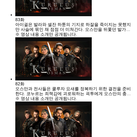
83화
아이귈은 발라와 셀잔 하툰의 기지로 하잘을 죽이지는 못했지
만 사슬에 묶인 채 점점 더 미쳐간다. 오스만을 뒤쫓던 발가이
는 괵투의 손에 죽임을 당하고, 밤시를 따돌린 소피아는 오스만
※ 영상 내용 소개만 공개됩니다.
과 맞서 오스만에게 깊은 상처를 입힌다.
82화
오스만과 전사들은 쿨루자 요새를 정복하기 위한 결전을 준비
한다. 코누르는 죄책감에 괴로워하는 괵투에게 오스만의 충직
한 전사가 될 것을 유언으로 남기고, 전사들에게 작별을 고한
※ 영상 내용 소개만 공개됩니다.
뒤 숨을 거둔다. 콩가르로 위장한 괵투는 발가이에게 돌아가,
오스만이 법전을 들고 게이하투에게 간다는 거짓말로 발가이와
소피아를 요새 밖으로 유인한다.