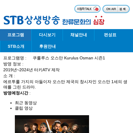
프로그램
다시보기
채널안내
편성표
STB소개
후원안내
프로그램명 :
쿠룰루스 오스만 Kurulus Osman 시즌1
방영 정보 :
2019년~2024년 터키ATV 제작
소 개 :
에르투룰 가지의 아들이자 오스만 제국의 창시자인 오스만 1세의 생
애를 그린 드라마.
방영예정시간
:
최근 동영상
클립 영상