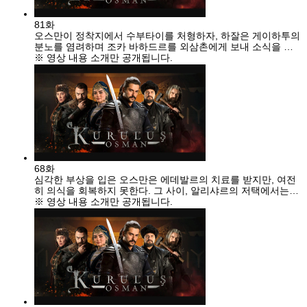
81화
오스만이 정착지에서 수부타이를 처형하자, 하잘은 게이하투의
분노를 염려하며 조카 바하드르를 외삼촌에게 보내 소식을 전
하게 한다. 하잘은 오스만을 제거하고 뒨다르를 다시 족장 자리
※ 영상 내용 소개만 공개됩니다.
에 앉히기 위해 바하드르와 함께 외삼촌의 정보력과 힘을 이용
하려 한다.
68화
심각한 부상을 입은 오스만은 에데발르의 치료를 받지만, 여전
히 의식을 회복하지 못한다. 그 사이, 알리샤르의 저택에서는
카이족과 알리샤르 사이의 대치가 계속된다.
※ 영상 내용 소개만 공개됩니다.