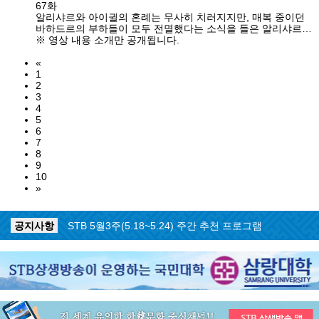
67화
알리샤르와 아이귈의 혼례는 무사히 치러지지만, 매복 중이던
바하드르의 부하들이 모두 전멸했다는 소식을 들은 알리샤르와
뒨다르는 결투를 준비한다. 그러나 오히려 귄뒤즈와 밤시가 먼
※ 영상 내용 소개만 공개됩니다.
저 알리샤르의 저택을 찾아가 그와 맞선다.
«
1
2
3
4
5
6
7
8
9
10
»
공지사항
STB 5월4주(5.25~5.31) 주간 추천 프로그램
공지사항
STB 5월3주(5.18~5.24) 주간 추천 프로그램
공지사항
STB 4월마지막주(4.27~5.3) 주간 추천 프로그램
공지사항
STB 4월4주(4.20~4.26) 주간 추천 프로그램
공지사항
STB 4월2주(4.6~4.12) 주간 추천 프로그램
공지사항
STB 4월1주(3.30~4.5) 주간 추천 프로그램
공지사항
STB 3월4주(3.23~3.29) 주간 추천 프로그램
공지사항
ON AIR 서비스 장애 복구 안내