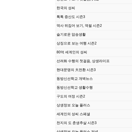
한국의 성씨
톡톡 증산도 시즌3
역사 뒤집어 보기, 역썰 시즌2
슬기로운 암송생활
상징으로 보는 여행 시즌2
80억 세계인의 성씨
선려화 수행의 첫걸음, 상생라이프
현대문명의 大전환 시즌3
동방신선학교 개벽뉴스
동방신선학교 생활수행
구도의 여정 시즌2
상생정보 오늘 플러스
세계인의 성씨 스페셜
천지의 도 춘생추살 시즌3
상생정보 오늘 플러스 저녁