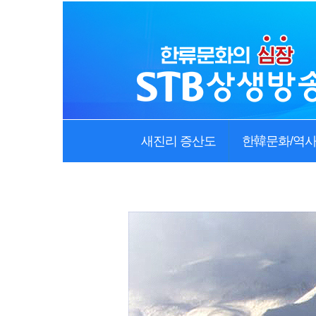
새진리 증산도
한韓문화/역