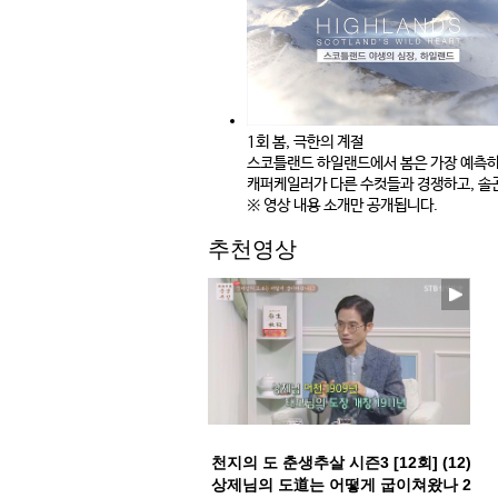
1회 봄, 극한의 계절
스코틀랜드 하일랜드에서 봄은 가장 예측하
캐퍼케일러가 다른 수컷들과 경쟁하고, 솔곤
※ 영상 내용 소개만 공개됩니다.
추천영상
천지의 도 춘생추살 시즌3 [12회] (12)
상제님의 도道는 어떻게 굽이쳐왔나 2