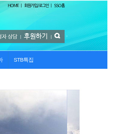
HOME
|
회원가입/로그인
|
SSO홈
후원하기
청자 상담
|
|
마
STB특집