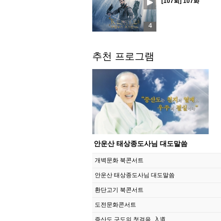
[107회] 107화
4
추천 프로그램
안운산 태상종도사님 대도말씀
개벽문화 북콘서트
안운산 태상종도사님 대도말씀
환단고기 북콘서트
도전문화콘서트
증산도 구도의 첫걸음, 入道