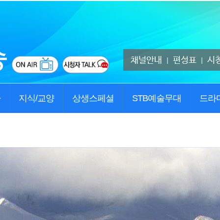
채널안내
편성표
시
|
|
사
지식/교양
상생스페셜
STB예술무대
드라