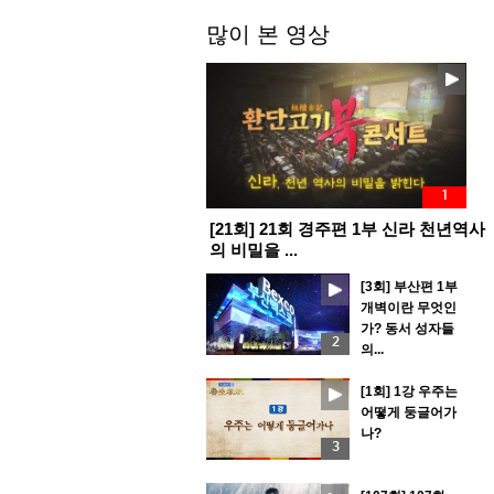
부
많이 본 영상
1
[21회] 21회 경주편 1부 신라 천년역사
의 비밀을 ...
[3회] 부산편 1부
개벽이란 무엇인
가? 동서 성자들
2
의...
[1회] 1강 우주는
어떻게 둥글어가
나?
3