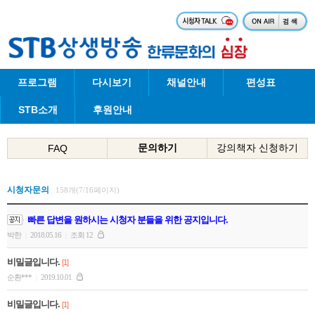
프로그램
다시보기
채널안내
편성표
STB소개
후원안내
문의하기
강의책자 신청하기
FAQ
시청자문의
158개(7/16페이지)
빠른 답변을 원하시는 시청자 분들을 위한 공지입니다.
박한
2018.05.16
조회 12
|
|
비밀글입니다.
[1]
순환***
2019.10.01
|
비밀글입니다.
[1]