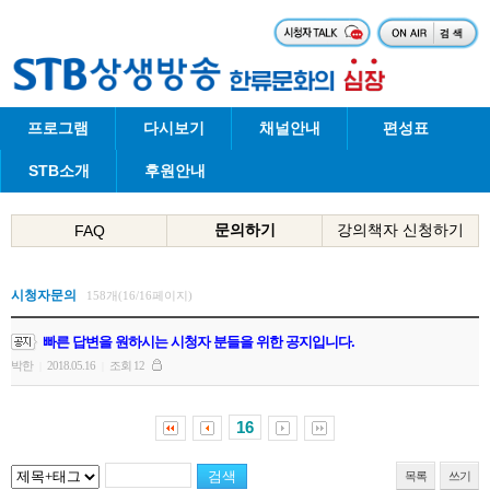
프로그램
다시보기
채널안내
편성표
STB소개
후원안내
문의하기
강의책자 신청하기
FAQ
시청자문의
158개(16/16페이지)
빠른 답변을 원하시는 시청자 분들을 위한 공지입니다.
박한
2018.05.16
조회 12
|
|
16
목록
쓰기