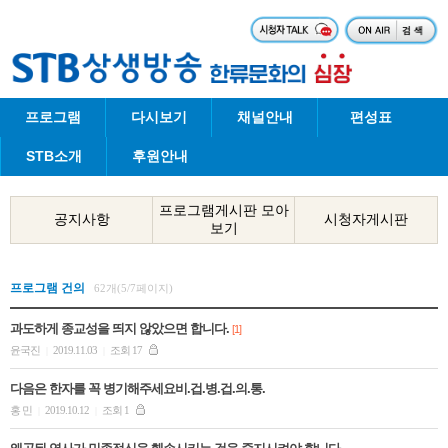
프로그램
다시보기
채널안내
편성표
STB소개
후원안내
프로그램게시판 모아
공지사항
시청자게시판
보기
프로그램 건의
62개(5/7페이지)
과도하게 종교성을 띄지 않았으면 합니다.
[1]
윤국진
2019.11.03
조회 17
|
|
다음은 한자를 꼭 병기해주세요비.겁.병.겁.의.통.
홍 민
2019.10.12
조회 1
|
|