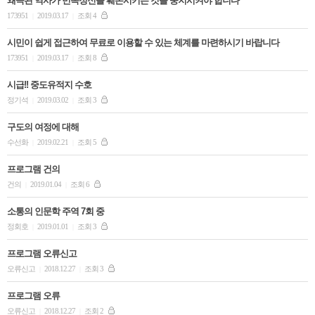
왜곡된 역사가 민족정신을 훼손시키는 것을 중지시켜야 합니다
173951
2019.03.17
조회 4
|
|
시민이 쉽게 접근하여 무료로 이용할 수 있는 체계를 마련하시기 바랍니다
173951
2019.03.17
조회 8
|
|
시급!! 중도유적지 수호
정기석
2019.03.02
조회 3
|
|
구도의 여정에 대해
수선화
2019.02.21
조회 5
|
|
프로그램 건의
건의
2019.01.04
조회 6
|
|
소통의 인문학 주역 7회 중
정회호
2019.01.01
조회 3
|
|
프로그램 오류신고
오류신고
2018.12.27
조회 3
|
|
프로그램 오류
오류신고
2018.12.27
조회 2
|
|