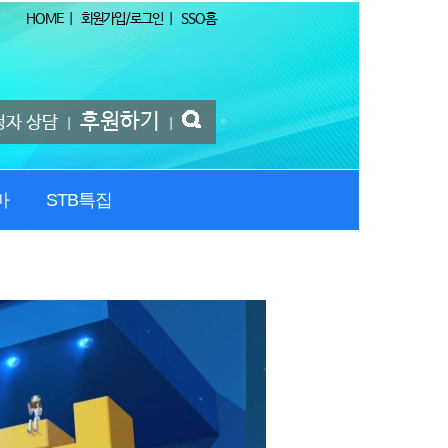
HOME
|
회원가입/로그인
|
SSO홈
후원하기
청자 상담
|
|
마
STB특집