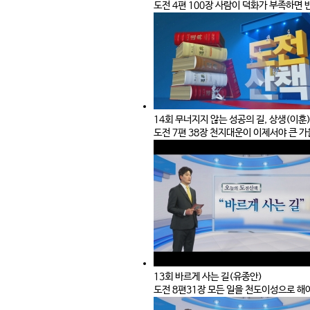
도전 4편 100장 사람이 덕화가 부족하면
14회 무너지지 않는 성공의 길, 상생(이훈
도전 7편 38장 천지대운이 이제서야 큰 
13회 바르게 사는 길(유종안)
도전 8편31장 모든 일을 천도이성으로 해