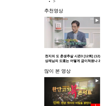
»
추천영상
천지의 도 춘생추살 시즌3 [12회] (12)
상제님의 도道는 어떻게 굽이쳐왔나 2
부
많이 본 영상
1