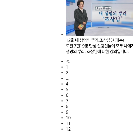
12회 내 생명의 뿌리,조상님(최태분)
도전 7편19장 만성 선령신들이 모두 나
생명의 뿌리, 조상님에 대한 강의입니다.
«
1
2
...
4
5
6
7
8
9
10
11
12