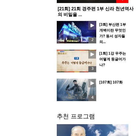
[21회] 21회 경주편 1부 신라 천년역사
의 비밀을 ...
[3회] 부산편 1부
개벽이란 무엇인
가? 동서 성자들
2
의...
[1회] 1강 우주는
어떻게 둥글어가
나?
3
[107회] 107화
4
추천 프로그램