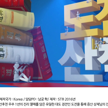
제작국가 : Korea / 담당PD : 남궁 학/ 제작 : STB 2016년
 선후천 우주 1년의 진리 열매를 담은 유일한 대도 경전인 도전을 통해 증산 상제님의 