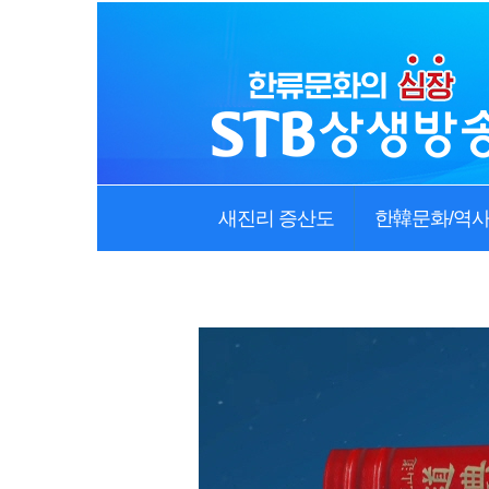
새진리 증산도
한韓문화/역