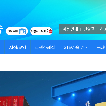
채널안내
편성표
시
|
|
사
지식/교양
상생스페셜
STB예술무대
드라