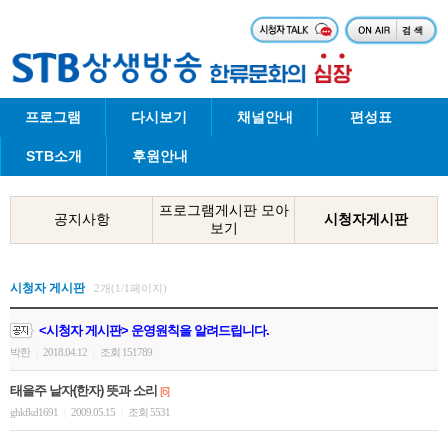
프로그램
다시보기
채널안내
편성표
STB소개
후원안내
프로그램게시판 모아
공지사항
시청자게시판
보기
시청자 게시판
2개(1/1페이지)
<시청자 게시판> 운영원칙을 알려드립니다.
박한
2018.04.12
조회 151789
|
|
태을주 낱자(한자) 뜻과 소리
[6]
ghkfkd1691
2009.05.15
조회 5531
|
|