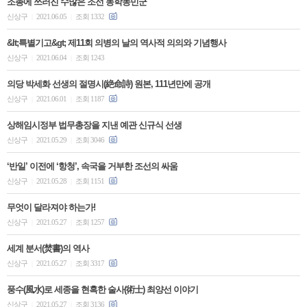
조총에 쓰러진 수많은 조선 동학농민군
신상구
2021.06.05
조회 1332
|
|
&lt;특별기고&gt; 제11회 의병의 날의 역사적 의의와 기념행사
신상구
2021.06.04
조회 1243
|
|
의당 박세화 선생의 절명시(絶命詩) 원본, 111년만에 공개
신상구
2021.06.01
조회 1187
|
|
상해임시정부 법무총장을 지낸 예관 신규식 선생
신상구
2021.05.29
조회 3046
|
|
‘반일’ 이전에 ‘항청’, 속국을 거부한 조선의 싸움
신상구
2021.05.28
조회 1151
|
|
무엇이 달라져야 하는가!
신상구
2021.05.27
조회 1257
|
|
세계 분서(焚書)의 역사
신상구
2021.05.27
조회 3317
|
|
풍수(風水)로 세종을 현혹한 술사(術士) 최양선 이야기
신상구
2021.05.27
조회 3136
|
|