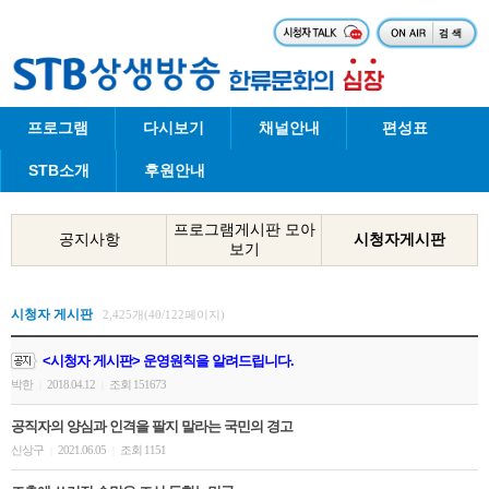
프로그램
다시보기
채널안내
편성표
STB소개
후원안내
프로그램게시판 모아
공지사항
시청자게시판
보기
시청자 게시판
2,425개(40/122페이지)
<시청자 게시판> 운영원칙을 알려드립니다.
박한
2018.04.12
조회 151673
|
|
공직자의 양심과 인격을 팔지 말라는 국민의 경고
신상구
2021.06.05
조회 1151
|
|