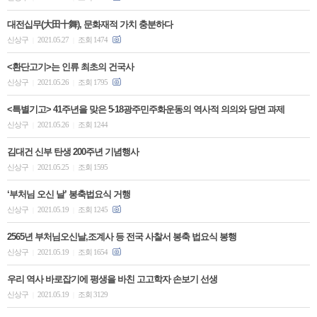
대전십무(大田十舞), 문화재적 가치 충분하다
신상구
2021.05.27
조회 1474
|
|
<환단고기>는 인류 최초의 건국사
신상구
2021.05.26
조회 1795
|
|
<특별기고> 41주년을 맞은 5·18광주민주화운동의 역사적 의의와 당면 과제
신상구
2021.05.26
조회 1244
|
|
김대건 신부 탄생 200주년 기념행사
신상구
2021.05.25
조회 1595
|
|
‘부처님 오신 날’ 봉축법요식 거행
신상구
2021.05.19
조회 1245
|
|
2565년 부처님오신날,조계사 등 전국 사찰서 봉축 법요식 봉행
신상구
2021.05.19
조회 1654
|
|
우리 역사 바로잡기에 평생을 바친 고고학자 손보기 선생
신상구
2021.05.19
조회 3129
|
|