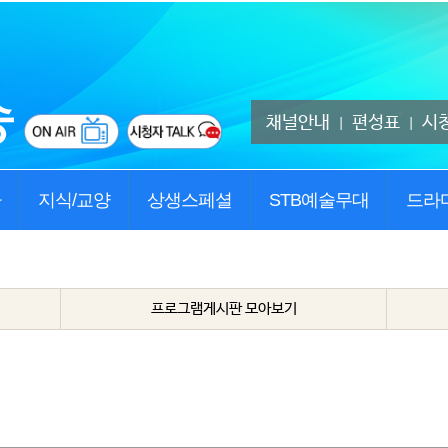
채널안내
편성표
시
|
|
사
지식/교양
상생스페셜
STB예술무대
드라
프로그램게시판 모아보기