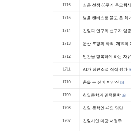
1716
심훈 선생 85주기 추모행사
1715
별을 캔버스로 끌고 온 화
1714
친일파 연구의 선구자 임
1713
운산 조평휘 화백, 제19회
1712
인간을 행복하게 하는 자
1711
AI가 장편소설 직접 썼다
1710
총을 든 선비 박상진
1709
친일문학과 민족문학
1708
친일 문학인 42인 명단
1707
친일시인 미당 서정주