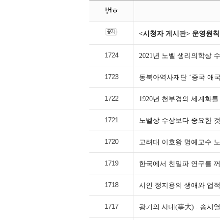
번호
<시청자 게시판> 운영원칙
1724
2021년 노벨 생리의학상
1723
동북아역사재단 ‘중국 애
1722
1920년 천부경의 세계화
1721
노벨상 수상보다 중요한 
1720
고려대 이호왕 명예교수 
1719
한국에서 친일파 연구를 꺼
1718
시인 정지용의 생애와 업
1717
광기의 사대(事大) : 송시