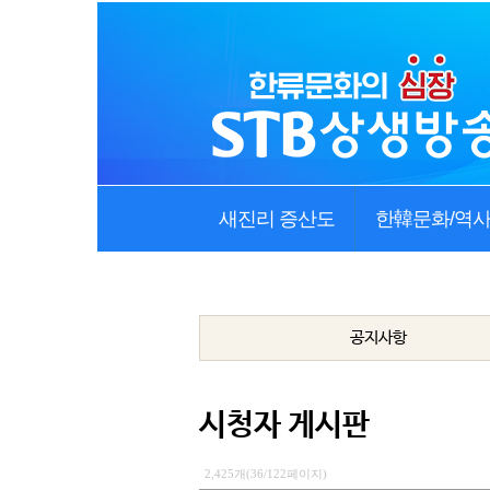
새진리 증산도
한韓문화/역
공지사항
시청자 게시판
2,425개(36/122페이지)