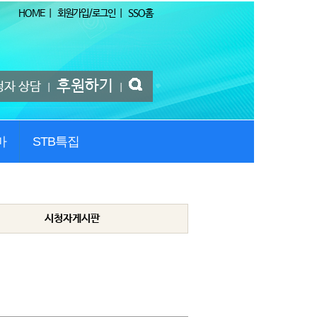
HOME
|
회원가입/로그인
|
SSO홈
후원하기
청자 상담
|
|
마
STB특집
시청자게시판