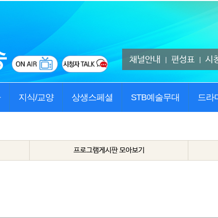
채널안내
편성표
시
|
|
사
지식/교양
상생스페셜
STB예술무대
드라
프로그램게시판 모아보기