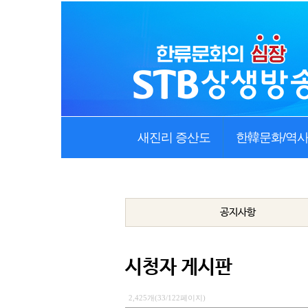
새진리 증산도
한韓문화/역
공지사항
시청자 게시판
2,425개(33/122페이지)