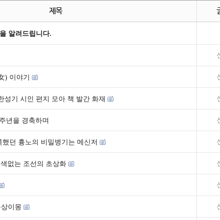
제목
을 알려드립니다.
칙
女) 이야기
한성기 시인 편지 모아 책 발간 화재
41주년을 경축하며
 이룩했던 흉노의 비밀병기는 메신저
손색없는 조선의 초상화
동상이몽