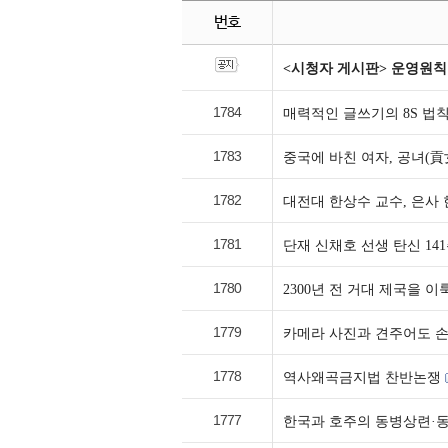
번호
<시청자 게시판> 운영원칙
1784
매력적인 글쓰기의 8S 법
1783
중국에 바친 여자, 공녀(貢
1782
대전대 한상수 교수, 은사 
1781
단재 신채호 선생 탄신 1
1780
2300년 전 거대 제국을
1779
카메라 사진과 견주어도 
1778
역사왜곡금지법 찬반논쟁
1777
한국과 호주의 동병상련·