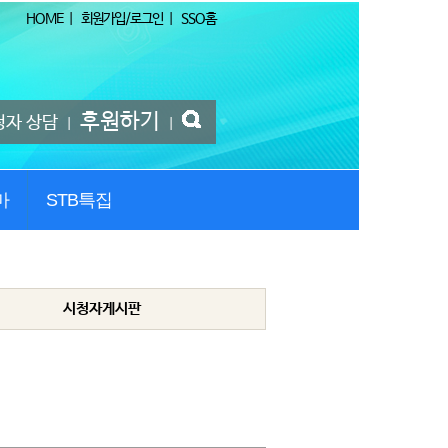
HOME
|
회원가입/로그인
|
SSO홈
후원하기
청자 상담
|
|
마
STB특집
시청자게시판