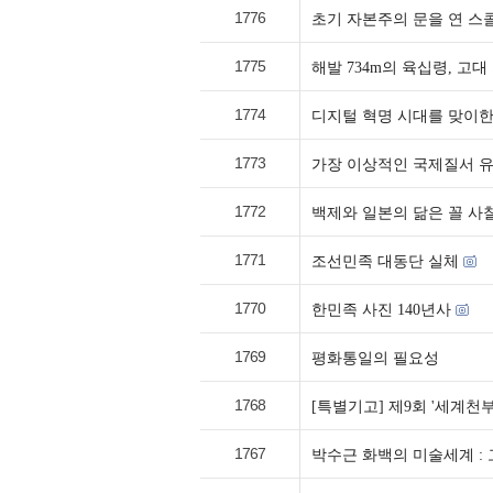
1776
초기 자본주의 문을 연 스
1775
해발 734m의 육십령, 고
1774
디지털 혁명 시대를 맞이한
1773
가장 이상적인 국제질서 
1772
백제와 일본의 닮은 꼴 사
1771
조선민족 대동단 실체
1770
한민족 사진 140년사
1769
평화통일의 필요성
1768
[특별기고] 제9회 '세계천
1767
박수근 화백의 미술세계 :