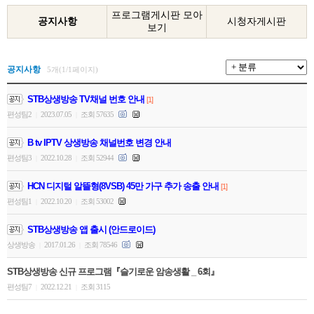
프로그램게시판 모아
공지사항
시청자게시판
보기
공지사항
5개(1/1페이지)
STB상생방송 TV채널 번호 안내
[1]
편성팀2
2023.07.05
조회 57635
|
|
B tv IPTV 상생방송 채널번호 변경 안내
편성팀3
2022.10.28
조회 52944
|
|
HCN 디지털 알뜰형(8VSB) 45만 가구 추가 송출 안내
[1]
편성팀1
2022.10.20
조회 53002
|
|
STB상생방송 앱 출시 (안드로이드)
상생방송
2017.01.26
조회 78546
|
|
STB상생방송 신규 프로그램『슬기로운 암송생활 _ 6회』
편성팀7
2022.12.21
조회 3115
|
|