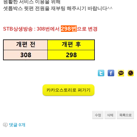
원활한 서비스 이용을 위해
셋톱박스 뒷편 전원을 재부팅 해주시기 바랍니다^^
298번
STB상생방송 :
308번에서
으로
변경
카카오스토리로 퍼가기
수정
삭제
목록으로
댓글
0
개