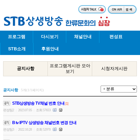
프로그램
다시보기
채널안내
편성표
STB소개
후원안내
프로그램게시판 모아
공지사항
시청자게시판
보기
공지사항
5개(1/1페이지)
STB상생방송 TV채널 번호 안내
[1]
편성팀2
2023.07.05
조회 57653
|
|
B tv IPTV 상생방송 채널번호 변경 안내
편성팀3
2022.10.28
조회 52970
|
|