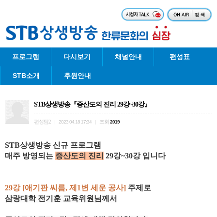
프로그램
다시보기
채널안내
편성표
STB소개
후원안내
STB상생방송『증산도의 진리 29강~30강』
편성팀2
조회
|
2023.04.18 17:34
|
2019
STB상생방송 신규 프로그램
매주 방영되는
증산도의 진리
29
강~30
강 입니다
29강 [
애기판 씨름, 제1변 세운 공사
]
주제로
삼랑대학
전기훈
교육위원님께서