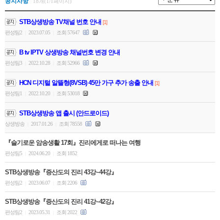
공지사항
18개(1/1페이지)
STB상생방송 TV채널 번호 안내
[1]
편성팀2
2023.07.05
조회 57647
|
|
B tv IPTV 상생방송 채널번호 변경 안내
편성팀3
2022.10.28
조회 52966
|
|
HCN 디지털 알뜰형(8VSB) 45만 가구 추가 송출 안내
[1]
편성팀1
2022.10.20
조회 53018
|
|
STB상생방송 앱 출시 (안드로이드)
상생방송
2017.01.26
조회 78558
|
|
『슬기로운 암송생활 17회』진리에게로 떠나는 여행
편성팀5
2024.06.20
조회 1852
|
|
STB상생방송『증산도의 진리 43강~44강』
편성팀2
2023.06.07
조회 2206
|
|
STB상생방송『증산도의 진리 41강~42강』
편성팀2
2023.05.31
조회 2022
|
|