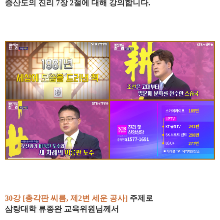
증산도의 진리 7
장 2
절
에 대해 강의
합니다.
3
0강 [
총각판 씨름, 제2변 세운 공사
]
주제로
삼랑대학 류종완
교육위원님께서