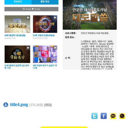
title4.png
(376.2KB)
(553)