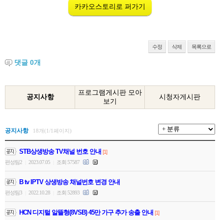
카카오스토리로 퍼가기
수정
삭제
목록으로
댓글
0
개
프로그램게시판 모아
공지사항
시청자게시판
보기
공지사항
18개(1/1페이지)
STB상생방송 TV채널 번호 안내
[1]
편성팀2
2023.07.05
조회 57587
|
|
B tv IPTV 상생방송 채널번호 변경 안내
편성팀3
2022.10.28
조회 52893
|
|
HCN 디지털 알뜰형(8VSB) 45만 가구 추가 송출 안내
[1]