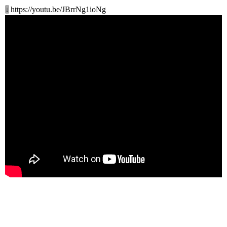
↓
https://youtu.be/JBrrNg1ioNg