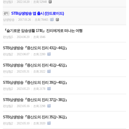
편성팀1
2022.10.20
조회 52948
|
|
STB상생방송 앱 출시 (안드로이드)
상생방송
2017.01.26
조회 78465
|
|
『슬기로운 암송생활 17회』진리에게로 떠나는 여행
편성팀5
2024.06.20
조회 1846
|
|
STB상생방송『증산도의 진리 43강~44강』
편성팀2
2023.06.07
조회 2200
|
|
STB상생방송『증산도의 진리 41강~42강』
편성팀2
2023.05.31
조회 2022
|
|
STB상생방송『증산도의 진리 39강~40강』
편성팀2
2023.05.23
조회 2178
|
|
STB상생방송『증산도의 진리 37강~38강』
편성팀2
2023.05.16
조회 2298
|
|
STB상생방송『증산도의 진리 35강~36강』
편성팀2
2023.05.10
조회 2020
|
|