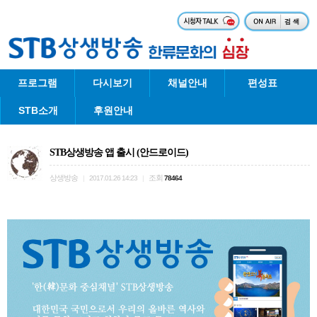
프로그램
다시보기
채널안내
편성표
STB소개
후원안내
STB상생방송 앱 출시 (안드로이드)
상생방송
조회
|
2017.01.26 14:23
|
78464