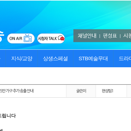
채널안내
편성표
시
|
|
사
지식/교양
상생스페셜
STB예술무대
드라
45만 가구 추가 송출 안내
글쓴이
편성팀1
드립니다