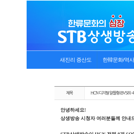
새진리 증산도
한韓문화/역
제목
HCN 디지털 알뜰형(8VSB) 
안녕하세요!
상생방송 시청자 여러분들께 안내