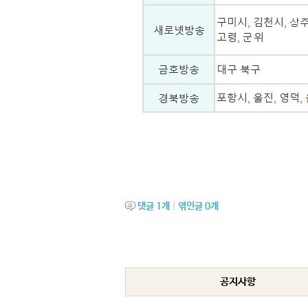
댓글
1
개
|
엮인글
0
개
공지사항