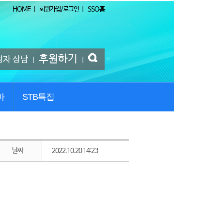
HOME
|
회원가입/로그인
|
SSO홈
후원하기
청자 상담
|
|
마
STB특집
날짜
2022.10.20 14:23