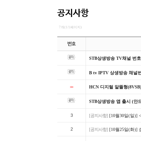
공지사항
7개(1/1페이지)
번호
STB상생방송 TV채널 번호
B tv IPTV 상생방송 채
HCN 디지털 알뜰형(8VSB
>>
STB상생방송 앱 출시 (안
3
[공지사항]
[10월30일(일)
2
[공지사항]
[10월25일(화