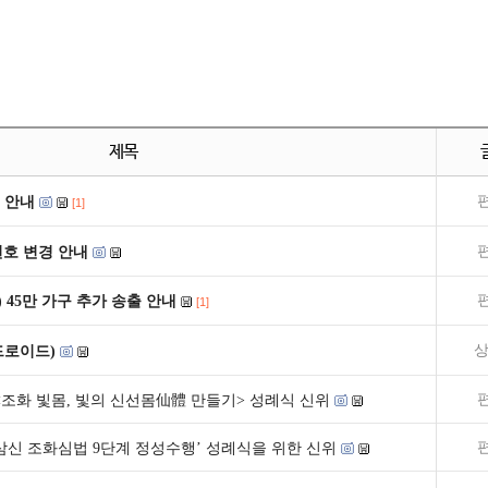
제목
 안내
[1]
널번호 변경 안내
) 45만 가구 추가 송출 안내
[1]
상
드로이드)
] <조화 빛몸, 빛의 신선몸仙體 만들기> 성례식 신위
)] 삼신 조화심법 9단계 정성수행’ 성례식을 위한 신위