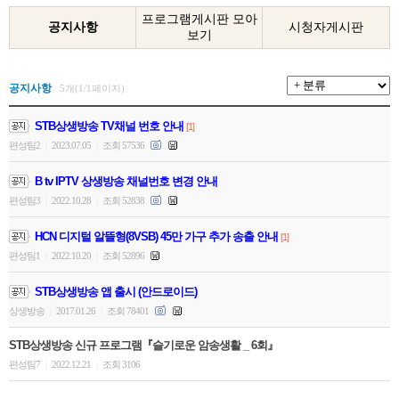
프로그램게시판 모아
공지사항
시청자게시판
보기
공지사항
5개(1/1페이지)
STB상생방송 TV채널 번호 안내
[1]
편성팀2
2023.07.05
조회 57536
|
|
B tv IPTV 상생방송 채널번호 변경 안내
편성팀3
2022.10.28
조회 52838
|
|
HCN 디지털 알뜰형(8VSB) 45만 가구 추가 송출 안내
[1]
편성팀1
2022.10.20
조회 52896
|
|
STB상생방송 앱 출시 (안드로이드)
상생방송
2017.01.26
조회 78401
|
|
STB상생방송 신규 프로그램『슬기로운 암송생활 _ 6회』
편성팀7
2022.12.21
조회 3106
|
|