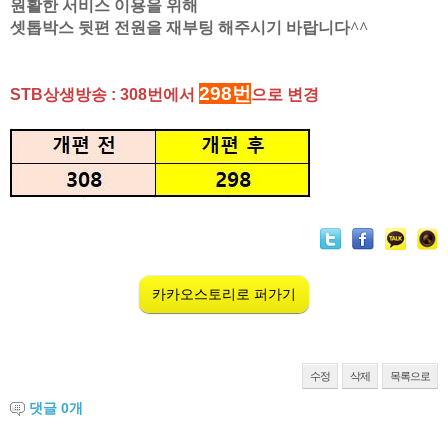
원활한 서비스 이용을 위해
셋톱박스 뒷편 전원을 재부팅 해주시기 바랍니다^^
298번
STB상생방송 :
308번에서
으로
변경
카카오스토리로 퍼가기
수정
삭제
목록으로
댓글
0
개