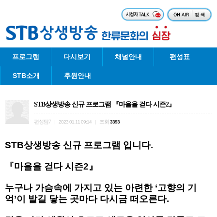
프로그램
다시보기
채널안내
편성표
STB소개
후원안내
STB상생방송 신규 프로그램 『마을을 걷다 시즌2』
편성팀7
조회
|
2023.01.11 09:14
|
3393
STB상생방송 신규 프로그램 입니다.
『마을을 걷다 시즌2』
누구나 가슴속에 가지고 있는 아련한 ‘고향의 기
억’이 발길 닿는 곳마다 다시금 떠오른다.