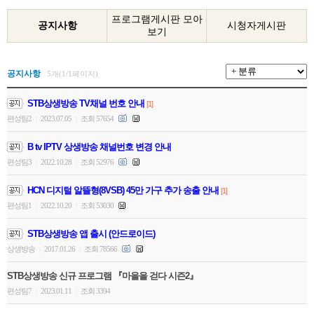
프로그램게시판 모아
공지사항
시청자게시판
보기
공지사항
5개(1/1페이지)
STB상생방송 TV채널 번호 안내
[1]
편성팀2
2023.07.05
조회 57654
|
|
B tv IPTV 상생방송 채널번호 변경 안내
편성팀3
2022.10.28
조회 52976
|
|
HCN 디지털 알뜰형(8VSB) 45만 가구 추가 송출 안내
[1]
편성팀1
2022.10.20
조회 53030
|
|
STB상생방송 앱 출시 (안드로이드)
상생방송
2017.01.26
조회 78566
|
|
STB상생방송 신규 프로그램 『마을을 걷다 시즌2』
편성팀7
2023.01.11
조회 3394
|
|