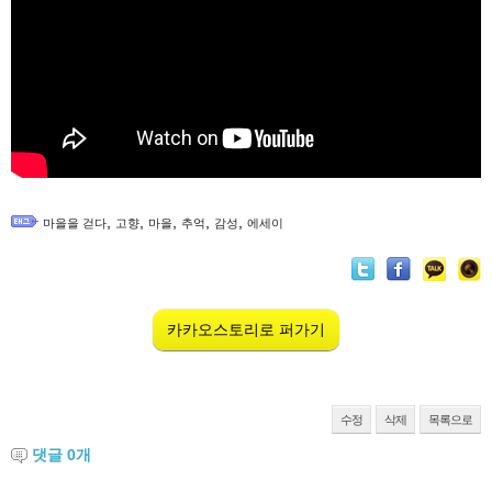
,
,
,
,
,
마을을 걷다
고향
마을
추억
감성
에세이
카카오스토리로 퍼가기
수정
삭제
목록으로
댓글
0
개