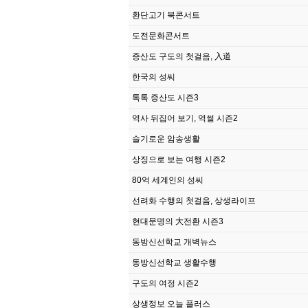
환단고기 북콘서트
도전문화콘서트
증산도 구도의 첫걸음, 入道
한국의 성씨
톡톡 증산도 시즌3
역사 뒤집어 보기, 역썰 시즌2
슬기로운 암송생활
상징으로 보는 여행 시즌2
80억 세계인의 성씨
선려화 수행의 첫걸음, 상생라이프
현대문명의 大전환 시즌3
동방신선학교 개벽뉴스
동방신선학교 생활수행
구도의 여정 시즌2
상생정보 오늘 플러스