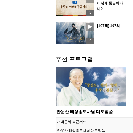
어떻게 둥글어가
나?
3
[107회] 107화
4
추천 프로그램
안운산 태상종도사님 대도말씀
개벽문화 북콘서트
안운산 태상종도사님 대도말씀