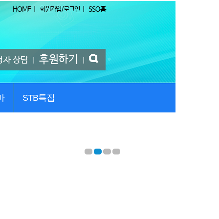
HOME
|
회원가입/로그인
|
SSO홈
후원하기
청자 상담
|
|
마
STB특집
1
2
3
4