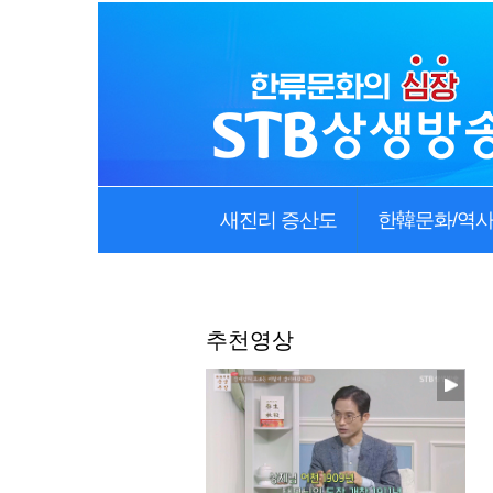
새진리 증산도
한韓문화/역
추천영상