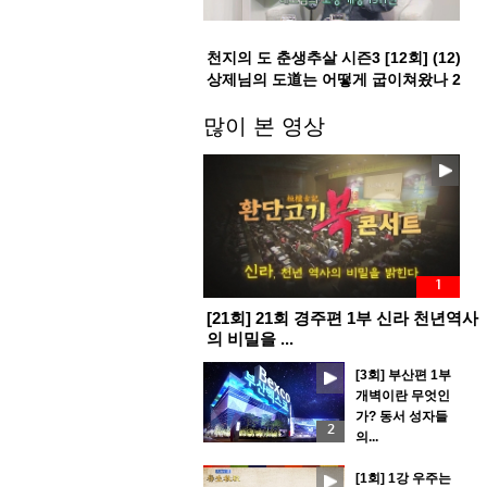
천지의 도 춘생추살 시즌3 [12회] (12)
상제님의 도道는 어떻게 굽이쳐왔나 2
부
많이 본 영상
1
[21회] 21회 경주편 1부 신라 천년역사
의 비밀을 ...
[3회] 부산편 1부
개벽이란 무엇인
가? 동서 성자들
2
의...
[1회] 1강 우주는