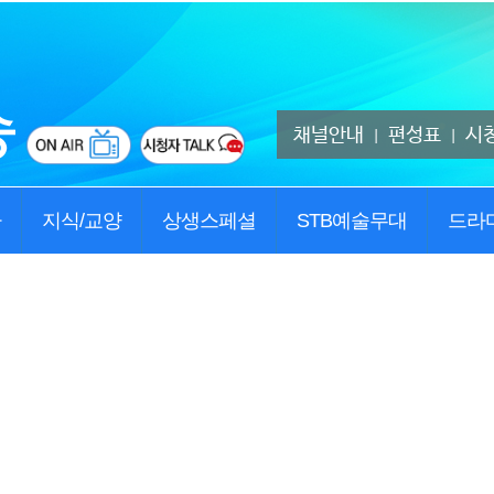
채널안내
편성표
시
|
|
사
지식/교양
상생스페셜
STB예술무대
드라