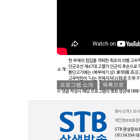
한 무제의 침입을 격퇴한 최초의 의병 고두
단군조선 제47대 고열가 단군의 후손으로 
소 개 :
환단고기에는 (북부여기 상) 東明國 高
고무막한이 "나는 천제지자다(我是天帝子)"
프로그램 소개
목록으로
※ 댓글 작성시 해당 프로그램의 몇회 영상에 대해
회사 소개
|
오시
개인정보보호정
STB 편성문의
(우)34394 