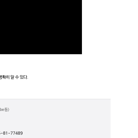
확히 알 수 있다.
e 등>
-81-77489