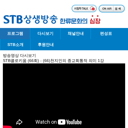
프로그램
다시보기
채널안내
편성표
STB소개
후원안내
방송영상 다시보기
STB콜로키움 (66회) - (66)천지인의 종교회통적 의미 1강