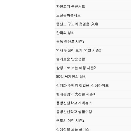
환단고기 북콘서트
도전문화콘서트
증산도 구도의 첫걸음, 入道
한국의 성씨
톡톡 증산도 시즌3
역사 뒤집어 보기, 역썰 시즌2
슬기로운 암송생활
상징으로 보는 여행 시즌2
80억 세계인의 성씨
선려화 수행의 첫걸음, 상생라이프
현대문명의 大전환 시즌3
동방신선학교 개벽뉴스
동방신선학교 생활수행
구도의 여정 시즌2
상생정보 오늘 플러스