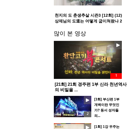
천지의 도 춘생추살 시즌3 [12회] (12)
상제님의 도道는 어떻게 굽이쳐왔나 2
부
많이 본 영상
1
[21회] 21회 경주편 1부 신라 천년역사
의 비밀을 ...
[3회] 부산편 1부
개벽이란 무엇인
가? 동서 성자들
2
의...
[1회] 1강 우주는