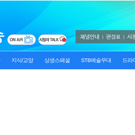
채널안내
편성표
시
|
|
사
지식/교양
상생스페셜
STB예술무대
드라