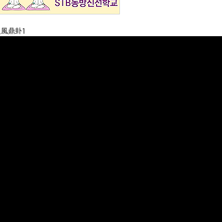
괘火風鼎卦1