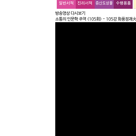
방송영상 다시보기
소통의 인문학 주역
(105회) - 105강 화풍정