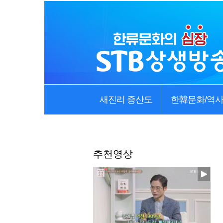
새진리 증산도
한韓문화/역
추천영상