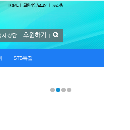
HOME
|
회원가입/로그인
|
SSO홈
후원하기
청자 상담
|
|
마
STB특집
1
2
3
4