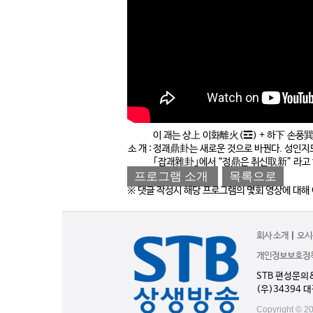
이 괘는 상上 이화離火(☲) + 하下 손풍
소 개 :
정괘鼎卦는 새로운 것으로 바꿘다. 성인지
｢잡괘雜卦｣에서 “정鼎은 취신取新” 라고 
프로그램 소개
목록으로
※ 댓글 작성시 해당 프로그램의 몇회 영상에 대해
회사 소개
|
오시
개인정보보호정
STB 편성문의
(우)34394 
Copyright © 20