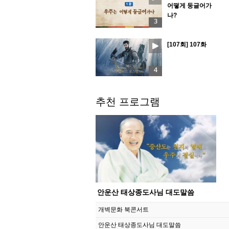
어떻게 둥글어가
나?
3
[107회] 107화
4
추천 프로그램
안운산 태상종도사님 대도말씀
개벽문화 북콘서트
안운산 태상종도사님 대도말씀