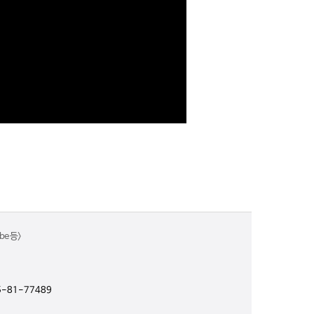
e 등>
-81-77489