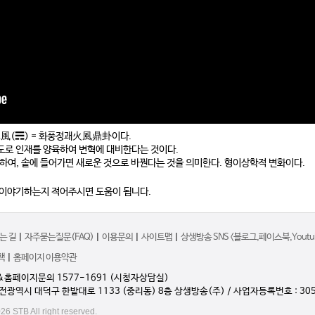
巽風(☴) = 화풍정괘火風鼎卦이다.
도로 인재를 양육하여 변혁에 대비한다는 것이다.
하여, 솥에 들어가면 새로운 것으로 바꿘다는 것을 의미한다. 형이상학적 변화이다.
 이야기하는지 적어주시면 도움이 됩니다.
는 길
|
자주묻는질문(FAQ)
|
이용문의
|
사이트맵
|
상생방송 SNS <블로그,페이스북,Youtub
책
|
홈페이지 이용약관
&홈페이지문의 1577-1691 (시청자상담실)
대전광역시 대덕구 한밭대로 1133 (중리동) 8층 상생방송(주) / 사업자등록번호 : 305
26 STB All right reserved.