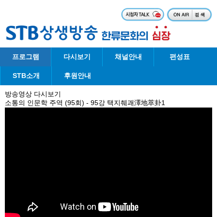
프로그램
다시보기
채널안내
편성표
STB소개
후원안내
방송영상 다시보기
소통의 인문학 주역 (95회) - 95강 택지췌괘澤地萃卦1