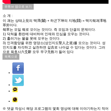
유튜브 앱으로 보기
소 개 :
이 괘는 상태上兌의 택澤(☱) + 하곤下坤의 지地(☷) = 택지췌괘澤地
萃卦이다.
췌萃는 모일 췌로 모이는 것이다. 즉 모임과 단결의 문제이다.
1) 닥쳐올 환란에 대비하여 인재와 민심을 모우는 것이다.
2) 흘러가는 물을 못에 모우는 것이다.
3) 인격함양을 위한 영양소(성인지도聖人之道)를 모으는 것이다. 성
인지도를 자각하고 실천하면 길吉로 나아갈 수 있다는 것이다. 그러
므로 육효사六爻辭 모두 무구无咎가 들어 있다
목록으로
※ 댓글 작성시 해당 프로그램의 몇회 영상에 대해 이야기하는지 적어