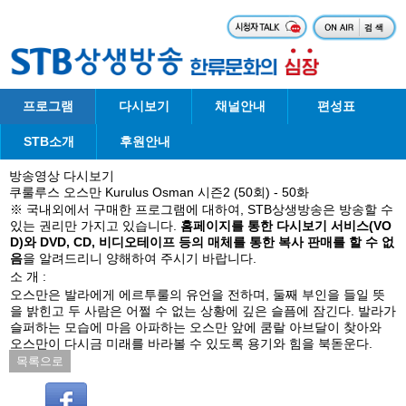
프로그램
다시보기
채널안내
편성표
STB소개
후원안내
방송영상 다시보기
쿠룰루스 오스만 Kurulus Osman 시즌2 (50회) - 50화
※ 국내외에서 구매한 프로그램에 대하여, STB상생방송은 방송할 수
있는 권리만 가지고 있습니다.
홈페이지를 통한 다시보기 서비스(VO
D)와 DVD, CD, 비디오테이프 등의 매체를 통한 복사 판매를 할 수 없
음
을 알려드리니 양해하여 주시기 바랍니다.
소 개 :
오스만은 발라에게 에르투룰의 유언을 전하며, 둘째 부인을 들일 뜻
을 밝힌고 두 사람은 어쩔 수 없는 상황에 깊은 슬픔에 잠긴다. 발라가
슬퍼하는 모습에 마음 아파하는 오스만 앞에 쿰랄 아브달이 찾아와
오스만이 다시금 미래를 바라볼 수 있도록 용기와 힘을 북돋운다.
목록으로