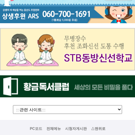
PC모드
전체메뉴
시청자게시판
△맨위로