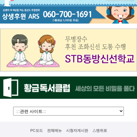
PC모드
전체메뉴
시청자게시판
△맨위로