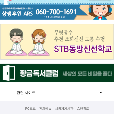
PC모드
전체메뉴
시청자게시판
△맨위로