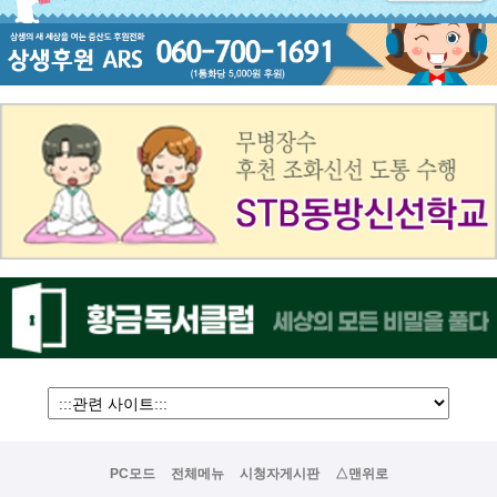
PC모드
전체메뉴
시청자게시판
△맨위로