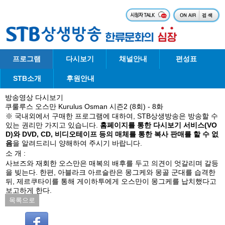
프로그램
다시보기
채널안내
편성표
STB소개
후원안내
방송영상 다시보기
쿠룰루스 오스만 Kurulus Osman 시즌2 (8회) - 8화
※ 국내외에서 구매한 프로그램에 대하여, STB상생방송은 방송할 수
있는 권리만 가지고 있습니다.
홈페이지를 통한 다시보기 서비스(VO
D)와 DVD, CD, 비디오테이프 등의 매체를 통한 복사 판매를 할 수 없
음
을 알려드리니 양해하여 주시기 바랍니다.
소 개 :
사브즈와 재회한 오스만은 매복의 배후를 두고 의견이 엇갈리며 갈등
을 빚는다. 한편, 아블라크 아르슬란은 몽그케와 몽골 군대를 습격한
뒤, 제르쿠타이를 통해 게이하투에게 오스만이 몽그케를 납치했다고
보고하게 한다.
목록으로