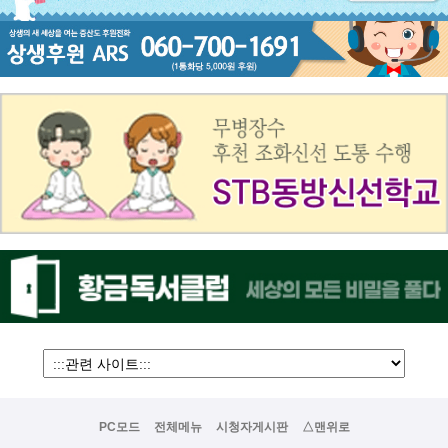
PC모드
전체메뉴
시청자게시판
△맨위로