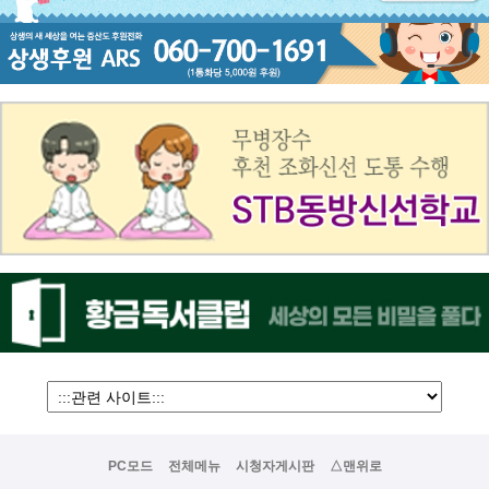
PC모드
전체메뉴
시청자게시판
△맨위로