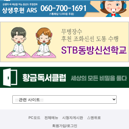
PC모드
전체메뉴
시청자게시판
△맨위로
회원가입/로그인