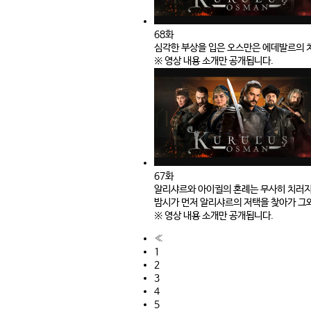
68화
심각한 부상을 입은 오스만은 에데발르의 치
※ 영상 내용 소개만 공개됩니다.
67화
알리샤르와 아이귈의 혼례는 무사히 치러지
밤시가 먼저 알리샤르의 저택을 찾아가 그와
※ 영상 내용 소개만 공개됩니다.
«
1
2
3
4
5