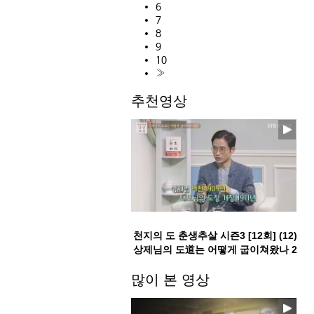
6
7
8
9
10
»
추천영상
천지의 도 춘생추살 시즌3 [12회] (12)
상제님의 도道는 어떻게 굽이쳐왔나 2
부
많이 본 영상