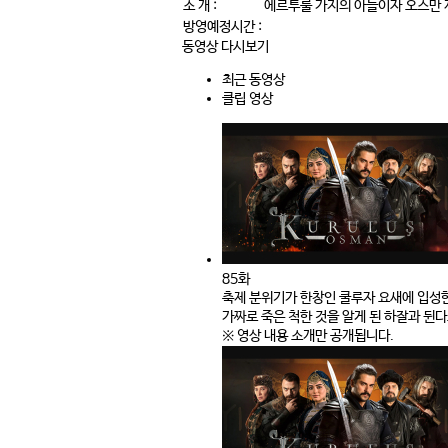
소 개 :
에르투룰 가지의 아들이자 오스만 
방영예정시간 :
동영상 다시보기
최근 동영상
클립 영상
85화
축제 분위기가 한창인 쿨루자 요새에 입성
가짜로 죽은 척한 것을 알게 된 하잘과 뒨
※ 영상 내용 소개만 공개됩니다.