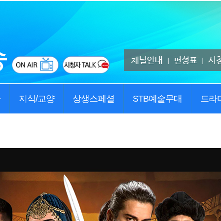
채널안내
편성표
시
|
|
사
지식/교양
상생스페셜
STB예술무대
드라