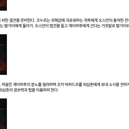
 위한 결전을 준비한다. 코누르는 죄책감에 괴로워하는 괵투에게 오스만의 충직한 전
투는 발가이에게 돌아가, 오스만이 법전을 들고 게이하투에게 간다는 거짓말로 발가이와 
 하잘은 게이하투의 분노를 염려하며 조카 바하드르를 외삼촌에게 보내 소식을 전하게
외삼촌의 정보력과 힘을 이용하려 한다.