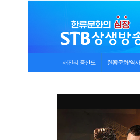
새진리 증산도
한韓문화/역