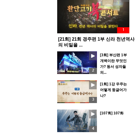
1
[21회] 21회 경주편 1부 신라 천년역사
의 비밀을 ...
[3회] 부산편 1부
개벽이란 무엇인
가? 동서 성자들
2
의...
[1회] 1강 우주는
어떻게 둥글어가
나?
3
[107회] 107화
4