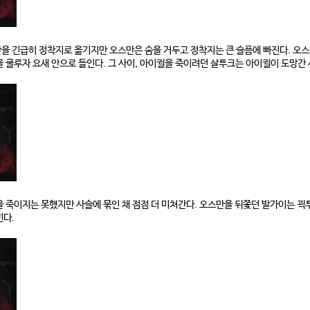
을 긴급히 정착지로 옮기지만 오스만은 숨을 거두고 정착지는 큰 슬픔에 빠진다. 오스
 쿨루자 요새 안으로 들인다. 그 사이, 아이귈을 죽이려던 살투크는 아이귈이 도망간 
 죽이지는 못했지만 사슬에 묶인 채 점점 더 미쳐간다. 오스만을 뒤쫓던 발가이는 괵
힌다.