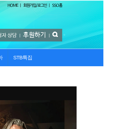
HOME
|
회원가입/로그인
|
SSO홈
후원하기
청자 상담
|
|
마
STB특집