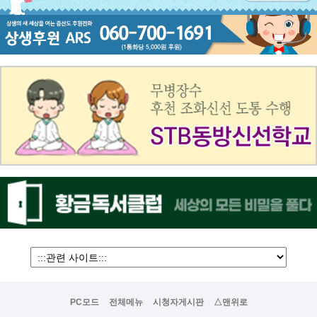
PC모드
전체메뉴
시청자게시판
△맨위로