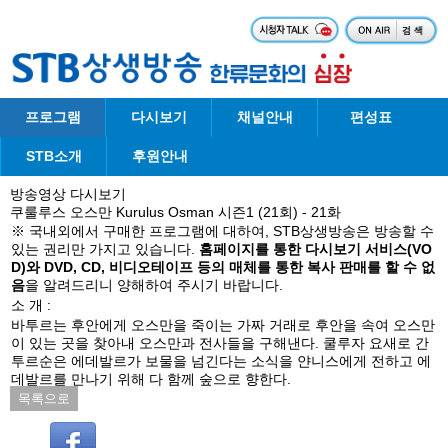
프로그램
다시보기
채널안내
편성표
STB소개
후원안내
방송영상 다시보기
쿠룰루스 오스만 Kurulus Osman 시즌1 (21회) - 21화
※ 국내외에서 구매한 프로그램에 대하여, STB상생방송은 방송할 수
있는 권리만 가지고 있습니다.
홈페이지를 통한 다시보기 서비스(VO
D)와 DVD, CD, 비디오테이프 등의 매체를 통한 복사 판매를 할 수 없
음
을 알려드리니 양해하여 주시기 바랍니다.
소 개 :
바투르는 후안에게 오스만을 죽이는 가짜 거래로 후안을 속여 오스만
이 있는 곳을 찾아내 오스만과 전사들을 구해낸다. 쿨루자 요새로 간
투르순은 에데발르가 보물을 넘긴다는 소식을 얀니스에게 전하고 에
데발르를 만나기 위해 다 함께 숲으로 향한다.
목록으로