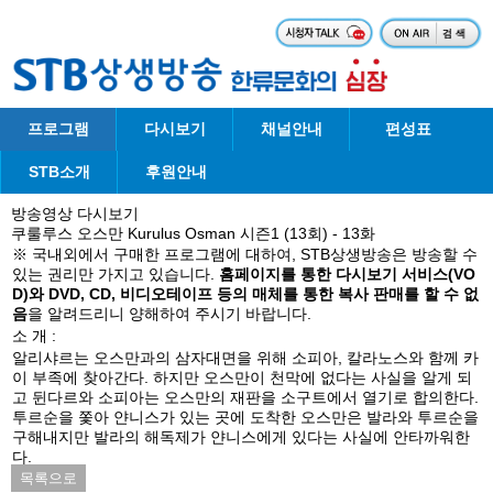
프로그램
다시보기
채널안내
편성표
STB소개
후원안내
방송영상 다시보기
쿠룰루스 오스만 Kurulus Osman 시즌1 (13회) - 13화
※ 국내외에서 구매한 프로그램에 대하여, STB상생방송은 방송할 수
있는 권리만 가지고 있습니다.
홈페이지를 통한 다시보기 서비스(VO
D)와 DVD, CD, 비디오테이프 등의 매체를 통한 복사 판매를 할 수 없
음
을 알려드리니 양해하여 주시기 바랍니다.
소 개 :
알리샤르는 오스만과의 삼자대면을 위해 소피아, 칼라노스와 함께 카
이 부족에 찾아간다. 하지만 오스만이 천막에 없다는 사실을 알게 되
고 뒨다르와 소피아는 오스만의 재판을 소구트에서 열기로 합의한다.
투르순을 쫓아 얀니스가 있는 곳에 도착한 오스만은 발라와 투르순을
구해내지만 발라의 해독제가 얀니스에게 있다는 사실에 안타까워한
다.
목록으로