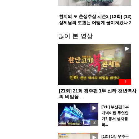
천지의 도 춘생추살 시즌3 [12회] (12)
상제님의 도道는 어떻게 굽이쳐왔나 2
부
많이 본 영상
1
[21회] 21회 경주편 1부 신라 천년역사
의 비밀을 ...
[3회] 부산편 1부
개벽이란 무엇인
가? 동서 성자들
2
의...
[1회] 1강 우주는