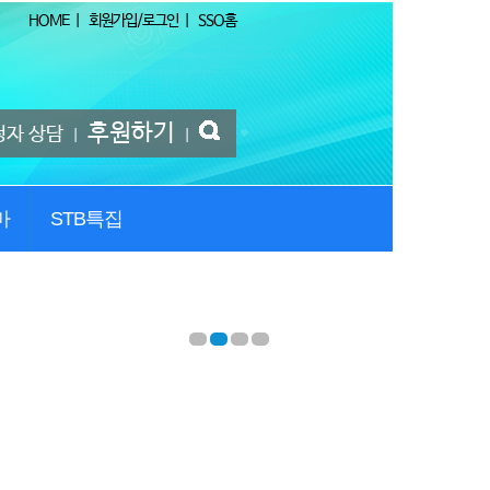
HOME
|
회원가입/로그인
|
SSO홈
후원하기
청자 상담
|
|
마
STB특집
1
2
3
4