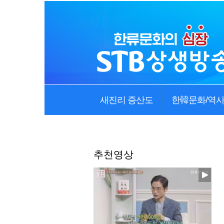
새진리 증산도
한韓문화/역
추천영상