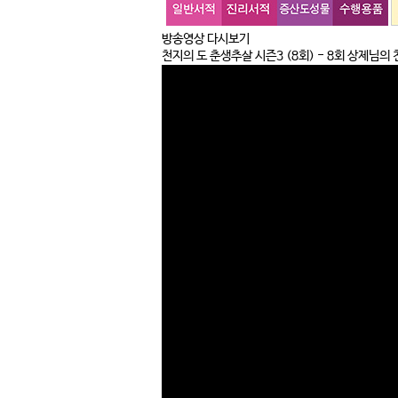
방송영상 다시보기
천지의 도 춘생추살 시즌3
(8회) - 8회 상제님의