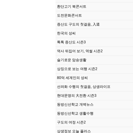
환단고기 북콘서트
도전문화콘서트
증산도 구도의 첫걸음, 入道
한국의 성씨
톡톡 증산도 시즌3
역사 뒤집어 보기, 역썰 시즌2
슬기로운 암송생활
상징으로 보는 여행 시즌2
80억 세계인의 성씨
선려화 수행의 첫걸음, 상생라이프
현대문명의 大전환 시즌3
동방신선학교 개벽뉴스
동방신선학교 생활수행
구도의 여정 시즌2
상생정보 오늘 플러스