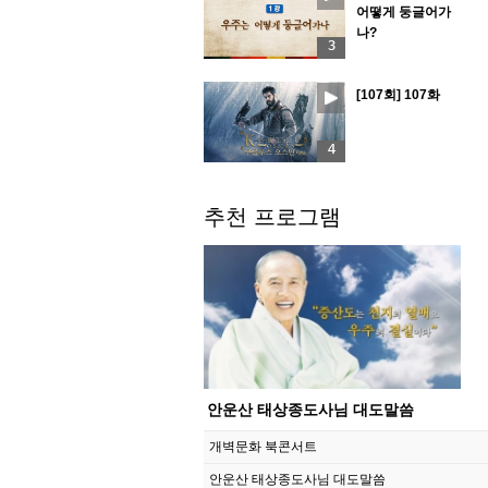
어떻게 둥글어가
나?
3
[107회] 107화
4
추천 프로그램
안운산 태상종도사님 대도말씀
개벽문화 북콘서트
안운산 태상종도사님 대도말씀