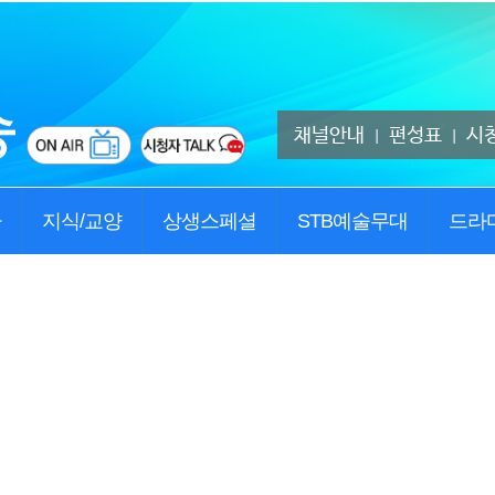
채널안내
편성표
시
|
|
사
지식/교양
상생스페셜
STB예술무대
드라