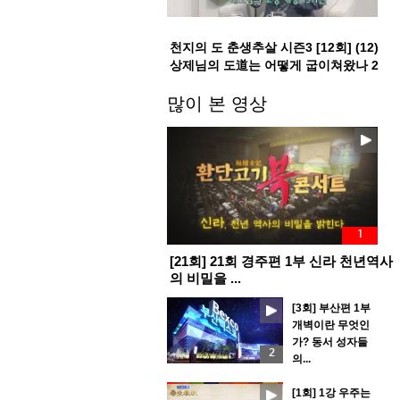
천지의 도 춘생추살 시즌3 [12회] (12)
상제님의 도道는 어떻게 굽이쳐왔나 2
부
많이 본 영상
1
[21회] 21회 경주편 1부 신라 천년역사
의 비밀을 ...
[3회] 부산편 1부
개벽이란 무엇인
가? 동서 성자들
2
의...
[1회] 1강 우주는