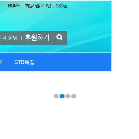
HOME
|
회원가입/로그인
|
SSO홈
후원하기
청자 상담
|
|
마
STB특집
1
2
3
4