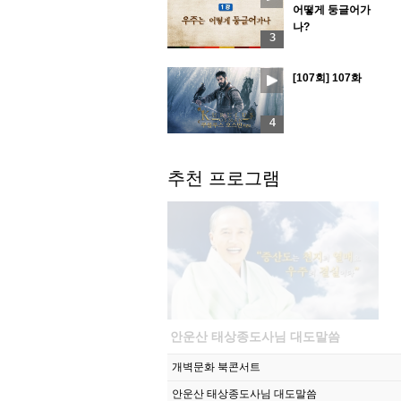
어떻게 둥글어가
나?
3
[107회] 107화
4
추천 프로그램
안운산 태상종도사님 대도말씀
개벽문화 북콘서트
안운산 태상종도사님 대도말씀