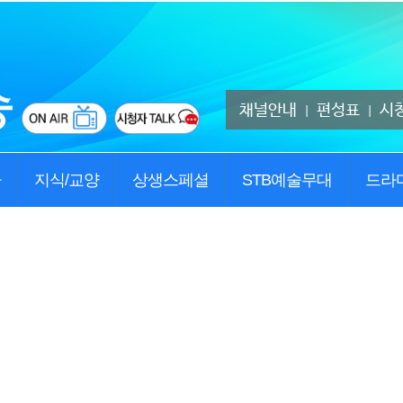
채널안내
편성표
시
|
|
사
지식/교양
상생스페셜
STB예술무대
드라