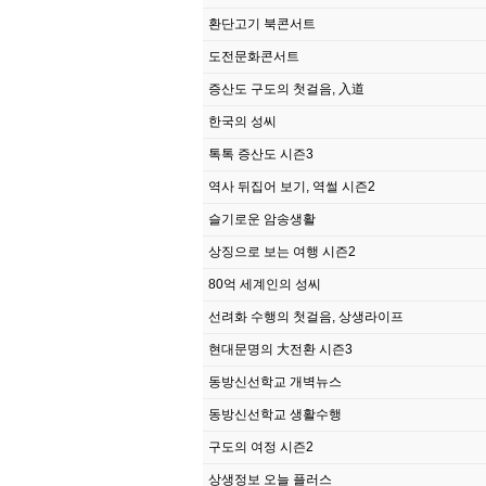
환단고기 북콘서트
도전문화콘서트
증산도 구도의 첫걸음, 入道
한국의 성씨
톡톡 증산도 시즌3
역사 뒤집어 보기, 역썰 시즌2
슬기로운 암송생활
상징으로 보는 여행 시즌2
80억 세계인의 성씨
선려화 수행의 첫걸음, 상생라이프
현대문명의 大전환 시즌3
동방신선학교 개벽뉴스
동방신선학교 생활수행
구도의 여정 시즌2
상생정보 오늘 플러스