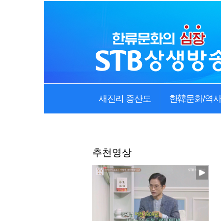
새진리 증산도
한韓문화/역
추천영상