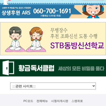
PC모드
전체메뉴
시청자게시판
△맨위로