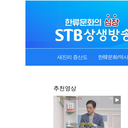
새진리 증산도
한韓문화/역
추천영상