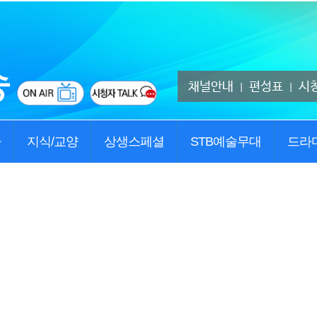
채널안내
편성표
시
|
|
사
지식/교양
상생스페셜
STB예술무대
드라