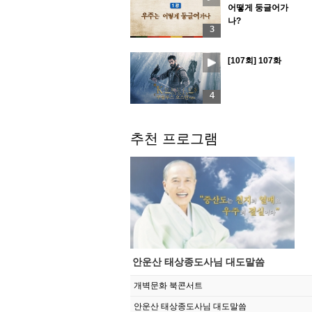
어떻게 둥글어가
나?
3
[107회] 107화
4
추천 프로그램
안운산 태상종도사님 대도말씀
개벽문화 북콘서트
안운산 태상종도사님 대도말씀