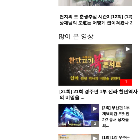
천지의 도 춘생추살 시즌3 [12회] (12)
상제님의 도道는 어떻게 굽이쳐왔나 2
부
많이 본 영상
1
[21회] 21회 경주편 1부 신라 천년역사
의 비밀을 ...
[3회] 부산편 1부
개벽이란 무엇인
가? 동서 성자들
2
의...
[1회] 1강 우주는