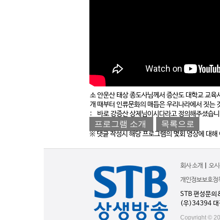
소
안운산 태상 종도사님께서 증산도 대학교 교육시
개
때부터 인류문화의 매듭은 우리나라에서 짓는 것
:
바로 강증산 상제님이시다라고 정의해주셨습니
프로그램 소개
목록으로
※ 댓글 작성시 해당 프로그램의 몇회 영상에 대해
회사 소개
|
오시
개인정보보호정
STB 편성문의
(우)34394 
Copyright © 20