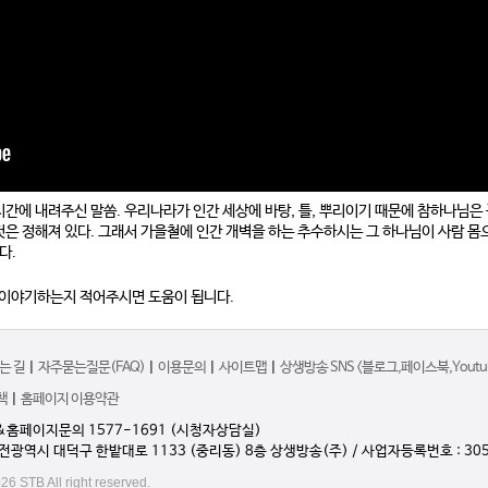
간에 내려주신 말씀. 우리나라가 인간 세상에 바탕, 틀, 뿌리이기 때문에 참하나님은
은 정해져 있다. 그래서 가을철에 인간 개벽을 하는 추수하시는 그 하나님이 사람 몸
다.
 이야기하는지 적어주시면 도움이 됩니다.
는 길
|
자주묻는질문(FAQ)
|
이용문의
|
사이트맵
|
상생방송 SNS <블로그,페이스북,Youtub
책
|
홈페이지 이용약관
&홈페이지문의 1577-1691 (시청자상담실)
대전광역시 대덕구 한밭대로 1133 (중리동) 8층 상생방송(주) / 사업자등록번호 : 305
26 STB All right reserved.