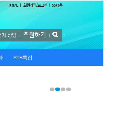
HOME
|
회원가입/로그인
|
SSO홈
후원하기
청자 상담
|
|
마
STB특집
1
2
3
4