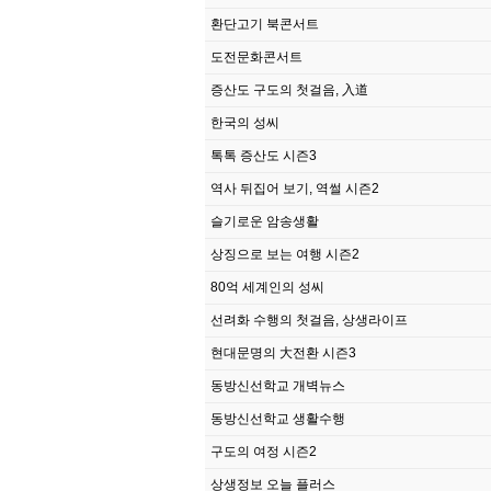
환단고기 북콘서트
도전문화콘서트
증산도 구도의 첫걸음, 入道
한국의 성씨
톡톡 증산도 시즌3
역사 뒤집어 보기, 역썰 시즌2
슬기로운 암송생활
상징으로 보는 여행 시즌2
80억 세계인의 성씨
선려화 수행의 첫걸음, 상생라이프
현대문명의 大전환 시즌3
동방신선학교 개벽뉴스
동방신선학교 생활수행
구도의 여정 시즌2
상생정보 오늘 플러스