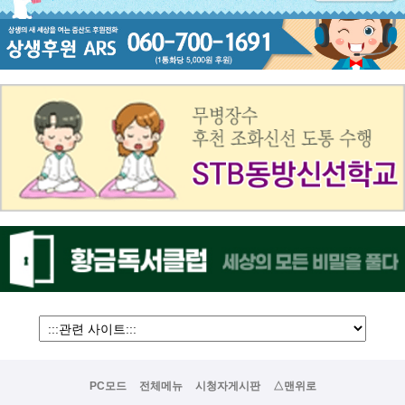
PC모드
전체메뉴
시청자게시판
△맨위로