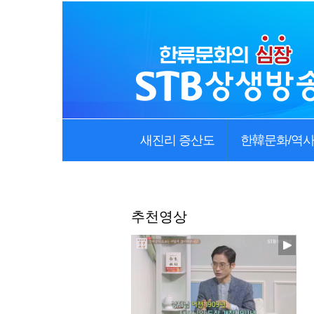
새진리 증산도
한韓문화/역
추천영상