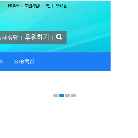
HOME
|
회원가입/로그인
|
SSO홈
후원하기
청자 상담
|
|
마
STB특집
1
2
3
4