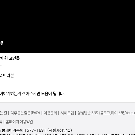
위치 한 고인돌
.
로 바라본
 이야기하는지 적어주시면 도움이 됩니다.
는 길
|
자주묻는질문(FAQ)
|
이용문의
|
사이트맵
|
상생방송 SNS <블로그,페이스북,Youtub
책
|
홈페이지 이용약관
&홈페이지문의 1577-1691 (시청자상담실)