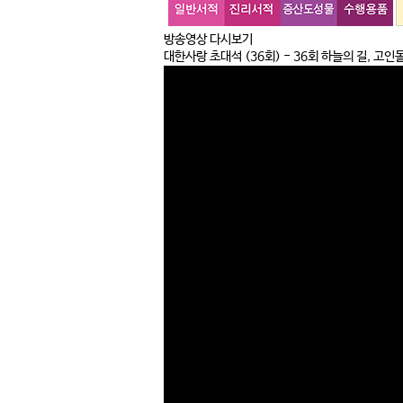
방송영상 다시보기
대한사랑 초대석
(36회) - 36회 하늘의 길, 고