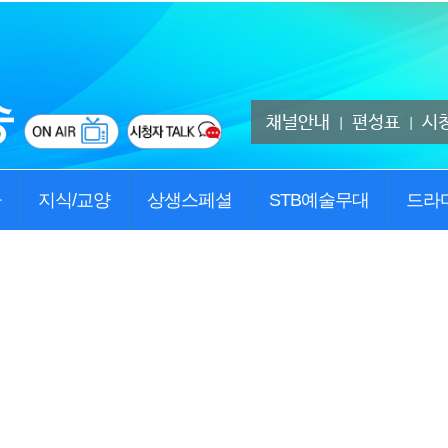
채널안내
편성표
시
|
|
사
지식/교양
상생스페셜
STB예술무대
드라