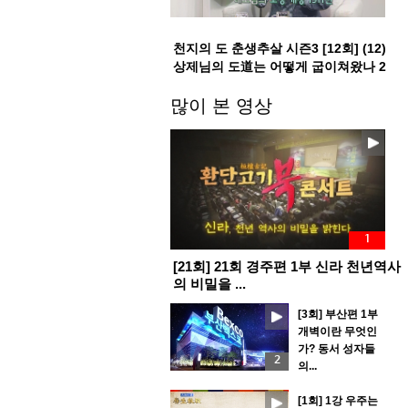
천지의 도 춘생추살 시즌3 [12회] (12)
상제님의 도道는 어떻게 굽이쳐왔나 2
부
많이 본 영상
1
[21회] 21회 경주편 1부 신라 천년역사
의 비밀을 ...
[3회] 부산편 1부
개벽이란 무엇인
가? 동서 성자들
2
의...
[1회] 1강 우주는