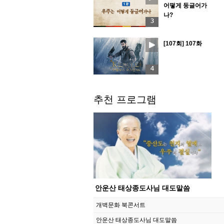
어떻게 둥글어가
나?
3
[107회] 107화
4
추천 프로그램
안운산 태상종도사님 대도말씀
개벽문화 북콘서트
안운산 태상종도사님 대도말씀