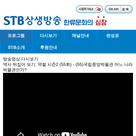
프로그램
다시보기
채널안내
편성표
STB소개
후원안내
방송영상 다시보기
역사 뒤집어 보기, 역썰 시즌2 (55회) - (55)국립중앙박물관 어느 나라
박물관인가?