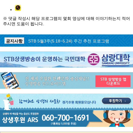
※ 댓글 작성시 해당 프로그램의 몇회 영상에 대해 이야기하는지 적어
주시면 도움이 됩니다.
공지사항
STB 5월4주(5.25~5.31) 주간 추천 프로그램
공지사항
STB 5월3주(5.18~5.24) 주간 추천 프로그램
공지사항
STB 4월마지막주(4.27~5.3) 주간 추천 프로그램
공지사항
STB 4월4주(4.20~4.26) 주간 추천 프로그램
공지사항
STB 4월2주(4.6~4.12) 주간 추천 프로그램
공지사항
STB 4월1주(3.30~4.5) 주간 추천 프로그램
공지사항
STB 3월4주(3.23~3.29) 주간 추천 프로그램
공지사항
ON AIR 서비스 장애 복구 안내