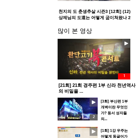
천지의 도 춘생추살 시즌3 [12회] (12)
상제님의 도道는 어떻게 굽이쳐왔나 2
부
많이 본 영상
1
[21회] 21회 경주편 1부 신라 천년역사
의 비밀을 ...
[3회] 부산편 1부
개벽이란 무엇인
가? 동서 성자들
2
의...
[1회] 1강 우주는
어떻게 둥글어가