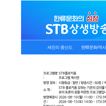
새진리 증산도
한韓문화/역
프로그램명
STB콜로키움
:
프로그램 게시판
방영 정보 :
시청등급 : 일반 / 방송시간 : 60분 / 제
STB 콜로키움 강좌는 기존의 강의물
소 개 :
로의 토론의 장을 마련한 프로그램입니
방영예정시
2026-08-10(월) 11:00 -
(75)3
간 :
2026-08-15(토) 14:00 -
(75)3