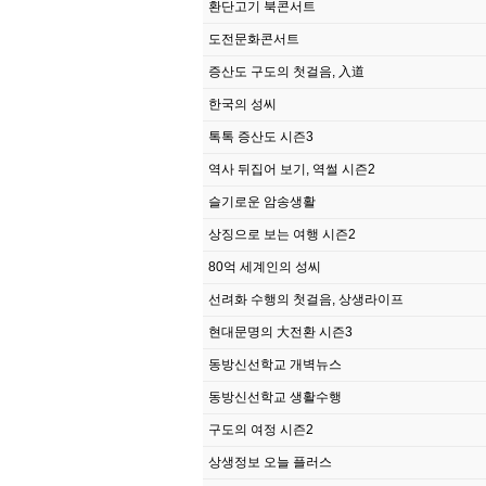
환단고기 북콘서트
도전문화콘서트
증산도 구도의 첫걸음, 入道
한국의 성씨
톡톡 증산도 시즌3
역사 뒤집어 보기, 역썰 시즌2
슬기로운 암송생활
상징으로 보는 여행 시즌2
80억 세계인의 성씨
선려화 수행의 첫걸음, 상생라이프
현대문명의 大전환 시즌3
동방신선학교 개벽뉴스
동방신선학교 생활수행
구도의 여정 시즌2
상생정보 오늘 플러스