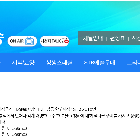
채널안내
편성표
시
|
|
사
지식/교양
상생스페셜
STB예술무대
드라
작국가 : Korea/ 담당PD : 남궁 학 / 제작 : STB 2018년
 형식에서 벗어나 각계 저명한 교수 한 분을 초청하여 매회 색다른 주제를 가지고 상
다.
차원 K-Cosmos
차원 K-Cosmos