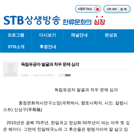
프로그램
다시보기
채널안내
편성표
STB소개
후원안내
독립유공자 발굴과 처우 문제 심각
localhi
조회
|
2015.02.21 02:05
|
3882
독립유공자 발굴과 처우 문제 심각
충청문화역사연구소장(국학박사, 향토사학자, 시인, 칼럼니
스트) 신상구(辛相龜)
2015년은 광복 70주년, 한일국교 정상화 50주년이 되는 아주 뜻 깊
은 해이다. 그런데 친일매국노와 그 후손들은 떵떵거리며 잘 살고 있