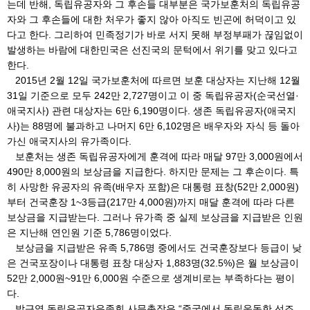
는데 반해, 독립유공자와 그 후손들 대부분은 국가보훈처의 독립유공
자와 그 후손들에 대한 처우가 좋지 않아 아직도 빈곤에 허덕이고 있
다고 한다. 그리하여 민족정기가 바로 서지 못해 부정부패가 끊임없이
발생하는 바람에 대한민국은 선진국의 문턱에서 위기를 맞고 있다고
한다.
2015년 2월 12일 국가보훈처에 따르면 보훈 대상자는 지난해 12월
31일 기준으로 모두 242만 2,727명이고 이 중 독립유공자(순국선열·
애국지사) 관련 대상자는 6만 6,190명이다. 생존 독립유공자(애국지
사)는 88명에 불과하고 나머지 6만 6,102명은 배우자와 자식 등 돌아
가신 애국지사의 유가족이다.
보훈처는 생존 독립유공자에게 훈격에 따라 매달 97만 3,000원에서
490만 8,000원의 보상금을 지급한다. 하지만 문제는 그 후손이다. 특
히 사망한 유공자의 유족(배우자 포함)은 대통령 표창(52만 2,000원)
부터 건국훈장 1~3등급(217만 4,000원)까지 매달 훈격에 따라 다른
보상금을 지급받는다. 그러나 유가족 중 실제 보상금을 지급받은 인원
은 지난해 연인원 기준 5,786명이었다.
보상금을 지급받은 유족 5,786명 중에서도 건국훈장보다 등급이 낮
은 건국포장이나 대통령 표창 대상자 1,883명(32.5%)은 월 보상금이
52만 2,000원~91만 6,000원 수준으로 생계비로는 부족하다는 평이
다.
박근영 독립유공자유족회 사무총장은 “중국에서 독립운동한 선조