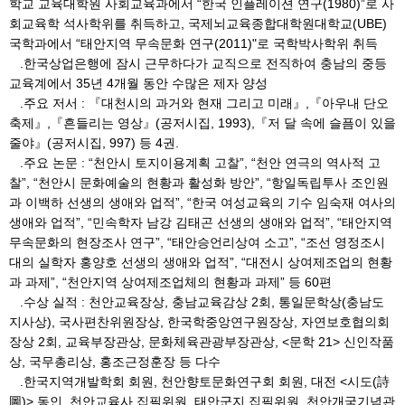
학교 교육대학원 사회교육과에서 “한국 인플레이션 연구(1980)”로 사
회교육학 석사학위를 취득하고, 국제뇌교육종합대학원대학교(UBE)
국학과에서 “태안지역 무속문화 연구(2011)"로 국학박사학위 취득
.한국상업은행에 잠시 근무하다가 교직으로 전직하여 충남의 중등
교육계에서 35년 4개월 동안 수많은 제자 양성
.주요 저서 : 『대천시의 과거와 현재 그리고 미래』,『아우내 단오
축제』,『흔들리는 영상』(공저시집, 1993),『저 달 속에 슬픔이 있을
줄야』(공저시집, 997) 등 4권.
.주요 논문 : “천안시 토지이용계획 고찰”, “천안 연극의 역사적 고
찰”, “천안시 문화예술의 현황과 활성화 방안”, “항일독립투사 조인원
과 이백하 선생의 생애와 업적”, “한국 여성교육의 기수 임숙재 여사의
생애와 업적”, “민속학자 남강 김태곤 선생의 생애와 업적”, “태안지역
무속문화의 현장조사 연구”, “태안승언리상여 소고”, “조선 영정조시
대의 실학자 홍양호 선생의 생애와 업적”, “대전시 상여제조업의 현황
과 과제”, “천안지역 상여제조업체의 현황과 과제” 등 60편
.수상 실적 : 천안교육장상, 충남교육감상 2회, 통일문학상(충남도
지사상), 국사편찬위원장상, 한국학중앙연구원장상, 자연보호협의회
장상 2회, 교육부장관상, 문화체육관광부장관상, <문학 21> 신인작품
상, 국무총리상, 홍조근정훈장 등 다수
.한국지역개발학회 회원, 천안향토문화연구회 회원, 대전 <시도(詩
圖)> 동인, 천안교육사 집필위원, 태안군지 집필위원, 천안개국기념관