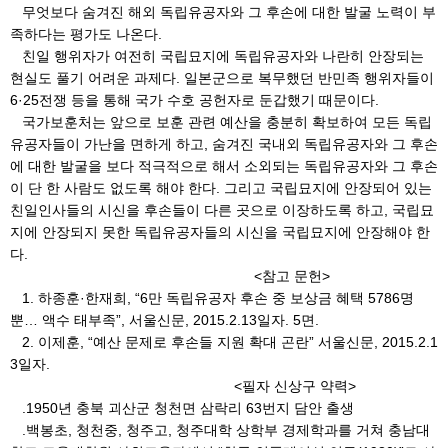
무엇보다 숨겨진 해외 독립유공자와 그 후손에 대한 발굴 노력이 부
족하다는 평가도 나온다.
친일 행위자가 여전히 국립묘지에 독립유공자와 나란히 안장되는
현실도 풀기 어려운 과제다. 일본군으로 복무했던 반민족 행위자들이
6·25전쟁 등을 통해 국가 수호 공헌자로 둔갑했기 때문이다.
국가보훈처는 앞으로 보훈 관련 예산을 충분히 확보하여 모든 독립
유공자들이 가난을 면하게 하고, 숨겨진 국내외 독립유공자와 그 후손
에 대한 발굴을 보다 적극적으로 해서 소외되는 독립유공자와 그 후손
이 단 한 사람도 없도록 해야 한다. 그리고 국립묘지에 안장되어 있는
친일인사들의 시신을 후손들이 다른 곳으로 이장하도록 하고, 국립묘
지에 안장되지 못한 독립유공자들의 시신을 국립묘지에 안장해야 한
다.
<참고 문헌>
1. 하종훈·한재희, “6만 독립유공자 후손 중 보상금 혜택 5786명
뿐… 액수 태부족”, 서울신문, 2015.2.13일자. 5면.
2. 이제훈, “예산 문제로 후손들 지원 확대 곤란” 서울신문, 2015.2.1
3일자.
<필자 신상구 약력>
.1950년 충북 괴산군 청천면 삼락리 63번지 담안 출생
.백봉초, 청천중, 청주고, 청주대학 상학부 경제학과를 거쳐 충남대