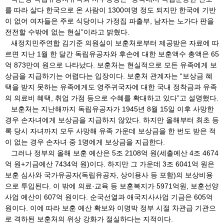
를 따라 살다 한국으로 온 사람이 1300여명 정도 되지만 한국에 기반
이 없어 여자들은 주로 식당이나 가정집 파출부, 남자는 노가다 판을
전전할 수밖에 없는 현실”이라고 밝혔다.
새정치민주연합 김기준 의원실이 보훈처로부터 제공받은 자료에 따
르면 지난 1월 한 달간 독립유공자와 후손에 대한 보훈액수 총액은 65
억 873만여 원으로 나타났다. 보훈처는 현실적으로 모든 유족에게 보
상금을 지급하기는 어렵다는 입장이다. 보훈처 관계자는 “보상금 혜
택을 받지 못하는 유족에게도 영주귀국자에 대한 국내 정착금과 유족
의 의료비 혜택, 취업 가점 등으로 수혜를 확대하고 있다”고 설명했다.
보훈처는 지난해까지 독립유공자가 1945년 8월 15일 이후 사망한
경우 손자녀에게 보상금을 지급하지 않았다. 하지만 올해부터 최초 등
록 당시 자녀까지 모두 사망해 유족 가운데 보상금을 한 번도 받은 적
이 없는 경우 손자녀 중 1명에게 보상금을 지급한다.
그러나 정부의 올해 보훈 예산은 5조 2108억 원(세출예산 4조 4674
억 원+기금예산 7434억 원)이다. 하지만 그 가운데 3조 6041억 원은
보훈 심사와 국가유공자(독립유공자, 상이용사 등 포함)의 보상비용
으로 투입된다. 이 밖에 의료·교육 등 보훈복지가 5971억원, 보훈선양
사업 예산이 607억 원이다. 순국선열과 애국지사사업 기금은 605억
원이다. 이에 따라 보훈 예산 확보와 이명박 정부 시절 차관급 기관으
로 격하된 보훈처의 위상 강화가 절실하다는 지적이다.