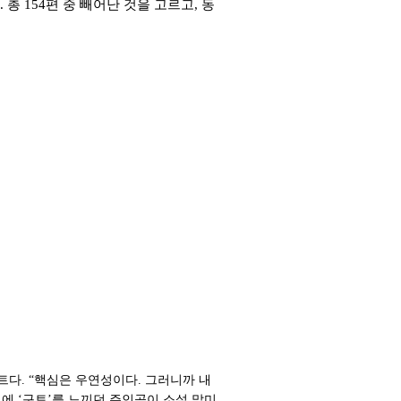
 총 154편 중 빼어난 것을 고르고, 동
다. “핵심은 우연성이다. 그러니까 내
에 ‘구토’를 느끼던 주인공이 소설 말미