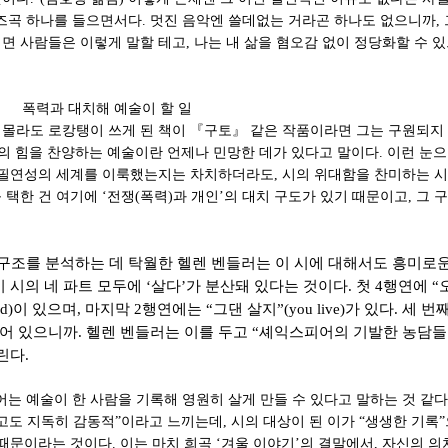
재즈곡 하나를 들으면서다. 멋진 음악엔 쓸데없는 거라곤 하나도 없으니까,
면 사람들은 이렇게 말할 테고, 나는 내 삶을 혐오감 없이 정당화할 수 있
예술이 할 일
 몰라도 로캉탱이 쓰게 된 책이 『구토』 같은 작품이라면 그는 구원되지
술의 힘을 찬양하는 예술이란 언제나 민망한 데가 있다고 말이다. 이런 눈
한 필연성의 세계를 이룩했는지는 차치하더라도, 시의 위대함을 찬미하는 
 택한 건 여기에 ‘전쟁(폭력)과 개인’의 대치 구도가 있기 때문이고, 그 
조를 분석하는 데 탁월한 헬렌 벤들러는 이 시에 대해서도 흥미로운
어진 이 시의 네 파트 모두에 ‘살다’가 분산돼 있다는 것이다. 첫 4행연에 “오래
cord)이 있으며, 마지막 2행연에는 “그댄 살지”(you live)가 있다. 세
LIV)가 숨어 있으니까. 헬렌 벤들러는 이를 두고 “셰익스피어의 기발한 농
린다.
는 예술이 한 사람을 기록해 영원히 살게 만들 수 있다고 말하는 것 같다
담하고도 지독히 감동적”이라고 느끼는데, 시의 대상이 된 이가 “생생한 기록
때문이라는 것이다. 이는 마치 희곡 ‘겨울 이야기’의 결말에서, 자신의 의