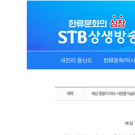
새진리 증산도
한韓문화/역
제목
세상 종말이 와도 사랑을 되살
세상 종말이 와도 사랑