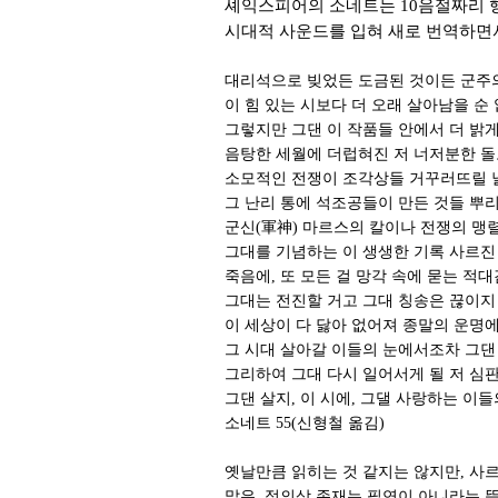
셰익스피어의 소네트는 10음절짜리 행 1
시대적 사운드를 입혀 새로 번역하면서
대리석으로 빚었든 도금된 것이든 군주
이 힘 있는 시보다 더 오래 살아남을 순
그렇지만 그댄 이 작품들 안에서 더 밝
음탕한 세월에 더럽혀진 저 너저분한 돌
소모적인 전쟁이 조각상들 거꾸러뜨릴 
그 난리 통에 석조공들이 만든 것들 뿌
군신(軍神) 마르스의 칼이나 전쟁의 맹
그대를 기념하는 이 생생한 기록 사르진 
죽음에, 또 모든 걸 망각 속에 묻는 적
그대는 전진할 거고 그대 칭송은 끊이지
이 세상이 다 닳아 없어져 종말의 운명
그 시대 살아갈 이들의 눈에서조차 그댄 
그리하여 그대 다시 일어서게 될 저 심
그댄 살지, 이 시에, 그댈 사랑하는 이들
소네트 55(신형철 옮김)
옛날만큼 읽히는 것 같지는 않지만, 사
말은, 정의상 존재는 필연이 아니라는 뜻