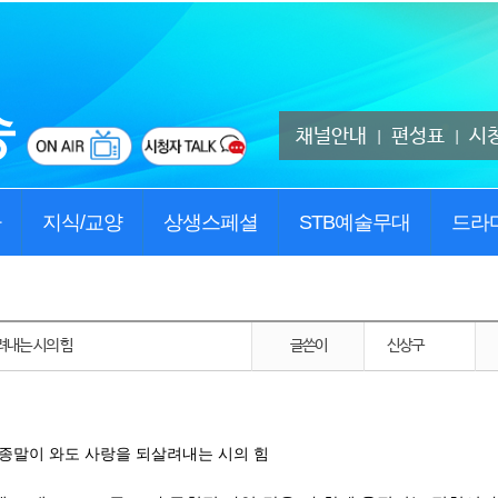
채널안내
편성표
시
|
|
사
지식/교양
상생스페셜
STB예술무대
드라
려내는 시의 힘
글쓴이
신상구
을 되살려내는 시의 힘