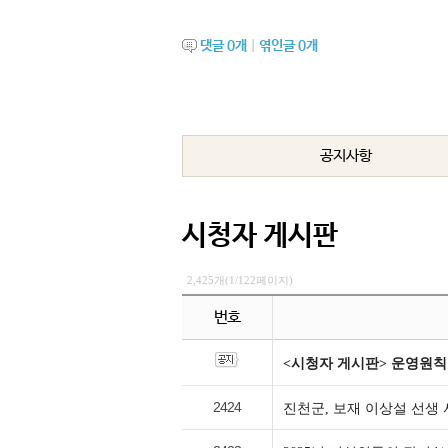
댓글
0
개
|
엮인글
0
개
공지사항
시청자 게시판
2,425개(1/122페이지)
번호
<시청자 게시판> 운영원칙
2424
진천군, 보재 이상설 선생