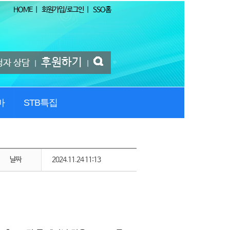
HOME
|
회원가입/로그인
|
SSO홈
후원하기
청자 상담
|
|
마
STB특집
날짜
2024.11.24 11:13