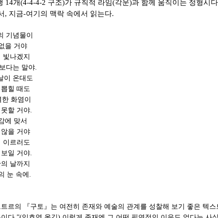
4개(4-4-4-2 구조)가 규칙적 라임(각운)과 함께 움직이는 정형시다.
, 지금-여기의 맥락 속에서 읽는다.
의 기념물이
 없을 거야
게 빛나겠지
보다는 말야.
날이 온대도
리뽑힐 때도
렬한 화염이
못할 거야.
대감에 맞서
 않을 거야
에 이르러도
보일 거야.
판의 날까지
의 눈 속에.
르트르의 『구토』는 여전히 존재와 예술의 관계를 성찰해 보기 좋은 텍스트
이다.”(임호영 옮김) 이렇게 존재엔 그 어떤 필연적인 이유도 없다는 사실