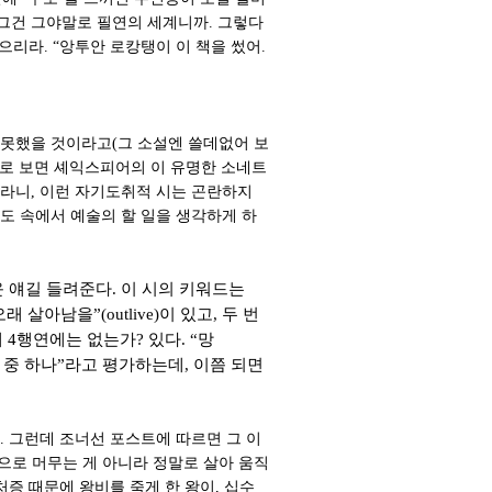
 그건 그야말로 필연의 세계니까. 그렇다
으리라. “앙투안 로캉탱이 이 책을 썼어.
 못했을 것이라고(그 소설엔 쓸데없어 보
으로 보면 셰익스피어의 이 유명한 소네트
시라니, 이런 자기도취적 시는 곤란하지
구도 속에서 예술의 할 일을 생각하게 하
 얘길 들려준다. 이 시의 키워드는
 살아남을”(outlive)이 있고, 두 번
 번째 4행연에는 없는가? 있다. “망
담들 중 하나”라고 평가하는데, 이쯤 되면
. 그런데 조너선 포스트에 따르면 그 이
”으로 머무는 게 아니라 정말로 살아 움직
처증 때문에 왕비를 죽게 한 왕이, 십수