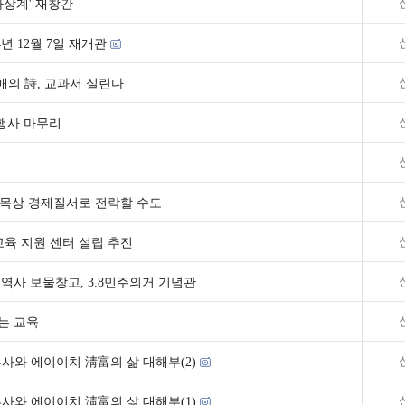
사상계' 재창간
년 12월 7일 재개관
매의 詩, 교과서 실린다
념행사 마무리
 명목상 경제질서로 전락할 수도
교육 지원 센터 설립 추진
역사 보물창고, 3.8민주의거 기념관
는 교육
부사와 에이이치 淸富의 삶 대해부(2)
부사와 에이이치 淸富의 삶 대해부(1)