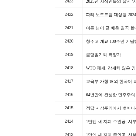
2423
2025년 지식인들의 잡지 '
2422
파리 노트르담 대성당 2024
2421
여든 넘어 글 배운 칠곡 할
2420
청주고 개교 100주년 기
2419
금행일기와 휵양가
2418
WTO 체제, 강제력 잃은
2417
교육부 가칭 해외 한국어 
2416
64년만에 완성한 민주주의 
2415
정답 지상주의에서 벗어나
2414
1만엔 새 지폐 주인공, 시
2413
1만엔 새 지폐 주인공, 시