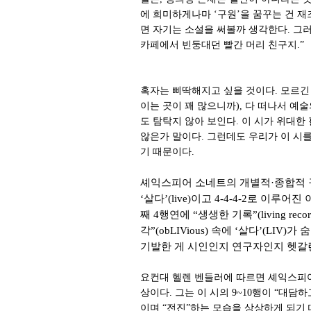
에 희미하게나마 ‘구원’을 꿈꾸는 건 
면 자기는 소설을 써볼까 생각한다. 그러
카페에서 빈둥대던 빨간 머리 친구지.”
폭력과 대치해 
혹자는 삐딱해지고 싶을 것이다. 모르긴
이는 곳이 꽤 많으니까), 다 떠나서 예
도 탐탁지 않아 보인다. 이 시가 위대
않은가 말이다. 그런데도 우리가 이 시를
기 때문이다.
셰익스피어 소네트의 개별적·종합적 구
‘살다’(live)이고 4-4-4-2로 이루
째 4행연에 “생생한 기록”(living re
각”(obLIVious) 속에 ‘살다’(
기발한 게 시인인지 연구자인지 헷갈
요컨대 헬렌 벤들러에 따르면 셰익스피어
상이다. 그는 이 시의 9~10행이 “대
이며 “전진”하는 모습을 상상하게 되기 