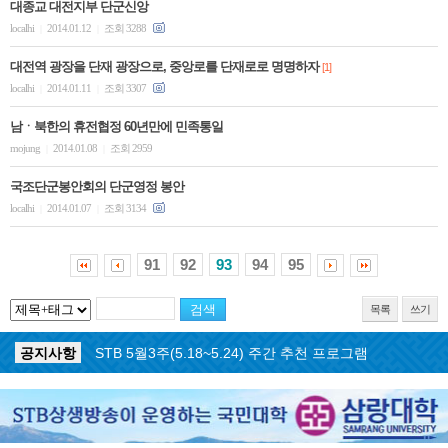
대종교 대전지부 단군신앙
localhi
2014.01.12
조회 3288
|
|
대전역 광장을 단재 광장으로, 중앙로를 단재로로 명명하자
[1]
localhi
2014.01.11
조회 3307
|
|
남ㆍ북한의 휴전협정 60년만에 민족통일
mojung
2014.01.08
조회 2959
|
|
국조단군봉안회의 단군영정 봉안
localhi
2014.01.07
조회 3134
|
|
91
92
93
94
95
목록
쓰기
공지사항
STB 5월4주(5.25~5.31) 주간 추천 프로그램
공지사항
STB 5월3주(5.18~5.24) 주간 추천 프로그램
공지사항
STB 4월마지막주(4.27~5.3) 주간 추천 프로그램
공지사항
STB 4월4주(4.20~4.26) 주간 추천 프로그램
공지사항
STB 4월2주(4.6~4.12) 주간 추천 프로그램
공지사항
STB 4월1주(3.30~4.5) 주간 추천 프로그램