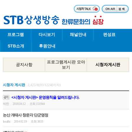
프로그램
다시보기
채널안내
편성표
STB소개
후원안내
프로그램게시판 모아
공지사항
시청자게시판
보기
시청자 게시판
2,425개(93/122페이지)
<시청자 게시판> 운영원칙을 알려드립니다.
박한
2018.04.12
조회 151944
|
|
논산 개태사 창운각 단군영정
localhi
2014.02.19
조회 3833
|
|