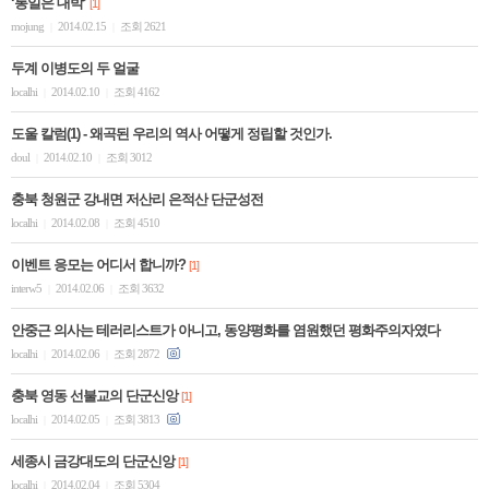
‘통일은 대박’
[1]
mojung
2014.02.15
조회 2621
|
|
두계 이병도의 두 얼굴
localhi
2014.02.10
조회 4162
|
|
도울 칼럼(1) - 왜곡된 우리의 역사 어떻게 정립할 것인가.
doul
2014.02.10
조회 3012
|
|
충북 청원군 강내면 저산리 은적산 단군성전
localhi
2014.02.08
조회 4510
|
|
이벤트 응모는 어디서 합니까?
[1]
interw5
2014.02.06
조회 3632
|
|
안중근 의사는 테러리스트가 아니고, 동양평화를 염원했던 평화주의자였다
localhi
2014.02.06
조회 2872
|
|
충북 영동 선불교의 단군신앙
[1]
localhi
2014.02.05
조회 3813
|
|
세종시 금강대도의 단군신앙
[1]
localhi
2014.02.04
조회 5304
|
|