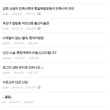
김헌 선생의 민족사학과 항일독립운동의 민족사적 의의
localhi
2014.02.01
조회 4111
|
|
유성구 탑립동 여진선원 불교미술관
localhi
2014.01.26
조회 3639
|
|
사계절이 없는 열대, 한대지방은
jyk0981
2014.01.24
조회 2851
|
|
신간 소설--후천개벽의 비밀-신고드립니다
paanmiso
2014.01.21
조회 2826
|
|
로그인 상태 유지로 안되나요
[1]
jyk0981
2014.01.20
조회 2770
|
|
수운교의 단군 신앙
localhi
2014.01.18
조회 3171
|
|
...울림...
jsd7
2014.01.17
조회 2682
|
|