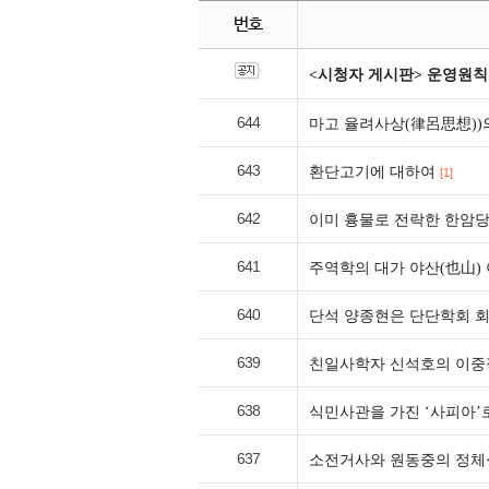
번호
<시청자 게시판> 운영원칙
644
마고 율려사상(律呂思想))
643
환단고기에 대하여
[1]
642
이미 흉물로 전락한 한암당
641
주역학의 대가 야산(也山) 
640
단석 양종현은 단단학회 회
639
친일사학자 신석호의 이중
638
식민사관을 가진 ‘사피아’
637
소전거사와 원동중의 정체