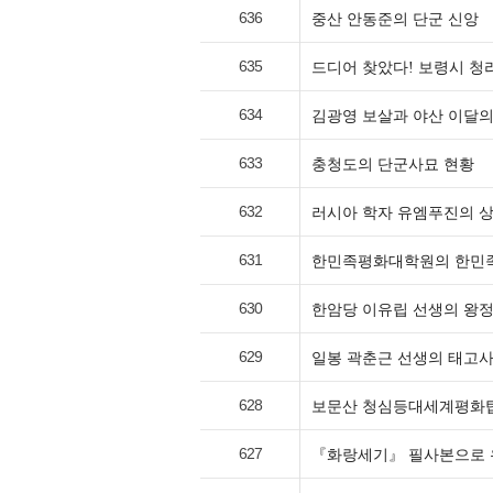
636
중산 안동준의 단군 신앙
635
드디어 찾았다! 보령시 청
634
김광영 보살과 야산 이달의
633
충청도의 단군사묘 현황
632
러시아 학자 유엠푸진의 
631
한민족평화대학원의 한민족
630
한암당 이유립 선생의 왕
629
일봉 곽춘근 선생의 태고사
628
보문산 청심등대세계평화탑 
627
『화랑세기』 필사본으로 