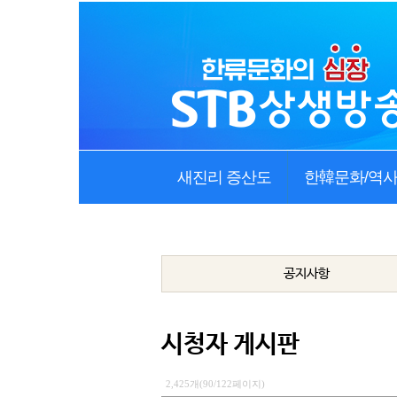
새진리 증산도
한韓문화/역
공지사항
시청자 게시판
2,425개(90/122페이지)