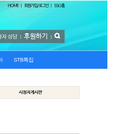
HOME
|
회원가입/로그인
|
SSO홈
후원하기
청자 상담
|
|
마
STB특집
시청자게시판