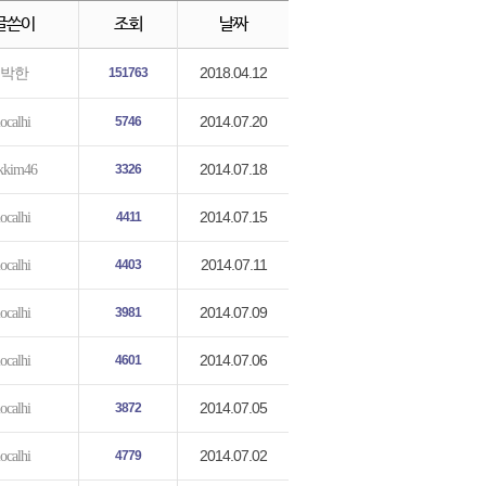
글쓴이
조회
날짜
2018.04.12
박한
151763
2014.07.20
localhi
5746
2014.07.18
kkim46
3326
2014.07.15
localhi
4411
2014.07.11
localhi
4403
2014.07.09
localhi
3981
2014.07.06
localhi
4601
2014.07.05
localhi
3872
2014.07.02
localhi
4779