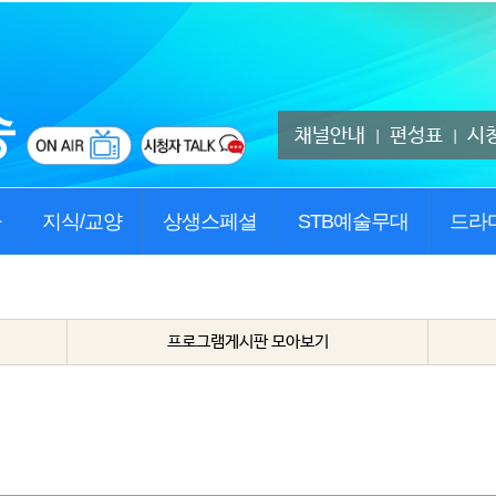
채널안내
편성표
시
|
|
사
지식/교양
상생스페셜
STB예술무대
드라
프로그램게시판 모아보기