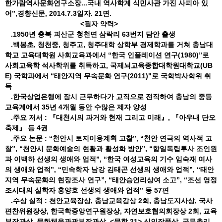
한가람역사문화연구소장...국내 역사학계 식민사관 가진 사피아 있
어”,경향신문, 2014.7.3일자. 21면.
<필자 약력>
.1950년 충북 괴산군 청천면 삼락리 63번지 담안 출생
.백봉초, 청천중, 청주고, 청주대학 상학부 경제학과를 거쳐 충남대
학교 교육대학원 사회교육과에서 “한국 인플레이션 연구(1980)”로
사회교육학 석사학위를 취득하고, 국제뇌교육종합대학원대학교(UB
E) 국학과에서 “태안지역 무속문화 연구(2011)"로 국학박사학위 취
득
.한국상업은행에 잠시 근무하다가 교직으로 전직하여 충남의 중등
교육계에서 35년 4개월 동안 수많은 제자 양성
.주요 저서 : 『대천시의 과거와 현재 그리고 미래』, 『아우내 단오
축제』 등 4권
.주요 논문 : “천안시 토지이용계획 고찰”, “천안 연극의 역사적 고
찰”, “천안시 문화예술의 현황과 활성화 방안”, “항일독립투사 조인원
과 이백하 선생의 생애와 업적”, “한국 여성교육의 기수 임숙재 여사
의 생애와 업적”, “민속학자 남강 김태곤 선생의 생애와 업적”, “태안
지역 무속문화의 현장조사 연구”, “태안승언리상여 소고”, “조선 영정
조시대의 실학자 홍양호 선생의 생애와 업적” 등 57편
.수상 실적 : 천안교육장상, 충남교육감상 2회, 충남도지사상, 국사
편찬위원장상, 한국학중앙연구원장상, 자연보호협의회장상 2회, 교육
부장관상, 문화체육관광부장관상, <문학 21> 신인작품상, 국무총리