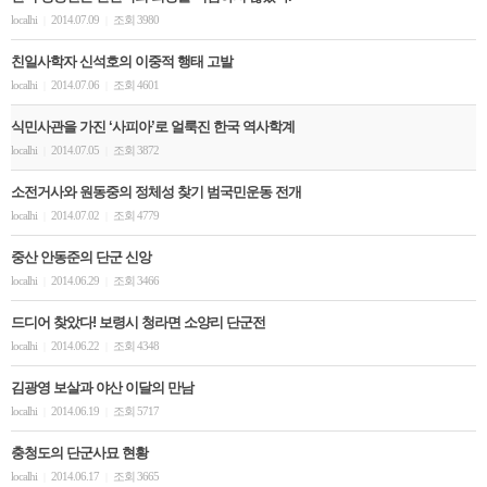
localhi
2014.07.09
조회 3980
|
|
친일사학자 신석호의 이중적 행태 고발
localhi
2014.07.06
조회 4601
|
|
식민사관을 가진 ‘사피아’로 얼룩진 한국 역사학계
localhi
2014.07.05
조회 3872
|
|
소전거사와 원동중의 정체성 찾기 범국민운동 전개
localhi
2014.07.02
조회 4779
|
|
중산 안동준의 단군 신앙
localhi
2014.06.29
조회 3466
|
|
드디어 찾았다! 보령시 청라면 소양리 단군전
localhi
2014.06.22
조회 4348
|
|
김광영 보살과 야산 이달의 만남
localhi
2014.06.19
조회 5717
|
|
충청도의 단군사묘 현황
localhi
2014.06.17
조회 3665
|
|