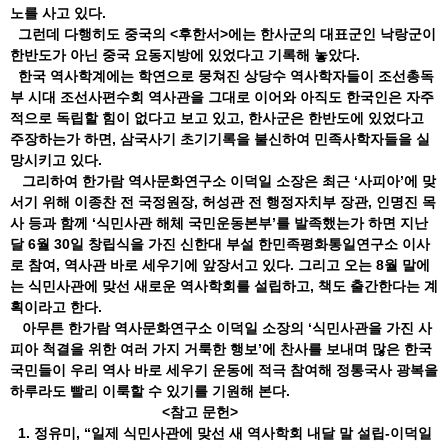
노를 사고 있다.
그런데 다행히도 중국의 <후한서>에는 한사군의 대표군인 낙랑군이
한반도가 아닌 중국 요동지방에 있었다고 기록해 놓았다.
한국 역사학계에는 학연으로 뭉쳐진 상당수 역사학자들이 조선총독
부 시대 조선사편수회 역사관을 그대로 이어와 아직도 한국인은 자주
적으로 독립할 힘이 없다고 보고 있고, 한사군은 한반도에 있었다고
주장하는가 하면, 삼국사기 초기기록을 불신하여 민족사학자들을 실
망시키고 있다.
그리하여 한가람 역사문화연구소 이덕일 소장은 최근 ‘사피아’에 맞
서기 위해 이종찬 전 국정원장, 허성관 전 행정자치부 장관, 인명진 목
사 등과 함께 ‘식민사관 해체 국민운동본부’를 발족했는가 하면 지난
달 6월 30일 창립식을 가진 신한대 부설 한민족평화통일연구소 이사
로 참여, 역사관 바로 세우기에 앞장서고 있다. 그리고 오는 8월 말에
는 식민사관에 맞선 새로운 역사학회를 설립하고, 책도 출간한다는 계
획이라고 한다.
아무튼 한가람 역사문화연구소 이덕일 소장의 ‘식민사관을 가진 사
피아 척결을 위한 여러 가지 거룩한 행보’에 찬사를 보내며 많은 한국
국민들이 우리 역사 바로 세우기 운동에 적극 참여해 정통국사 광복을
하루라도 빨리 이룩할 수 있기를 기원해 본다.
<참고 문헌>
1. 정유미, “일제 식민사관에 맞선 새 역사학회 내달 말 설립-이덕일