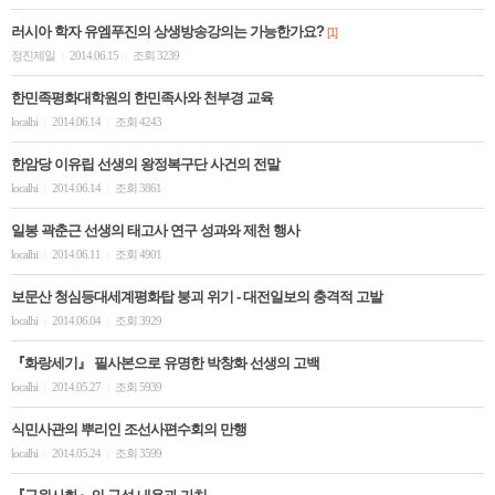
러시아 학자 유엠푸진의 상생방송강의는 가능한가요?
[1]
정진제일
2014.06.15
조회 3239
|
|
한민족평화대학원의 한민족사와 천부경 교육
localhi
2014.06.14
조회 4243
|
|
한암당 이유립 선생의 왕정복구단 사건의 전말
localhi
2014.06.14
조회 3861
|
|
일봉 곽춘근 선생의 태고사 연구 성과와 제천 행사
localhi
2014.06.11
조회 4901
|
|
보문산 청심등대세계평화탑 붕괴 위기 - 대전일보의 충격적 고발
localhi
2014.06.04
조회 3929
|
|
『화랑세기』 필사본으로 유명한 박창화 선생의 고백
localhi
2014.05.27
조회 5939
|
|
식민사관의 뿌리인 조선사편수회의 만행
localhi
2014.05.24
조회 3599
|
|