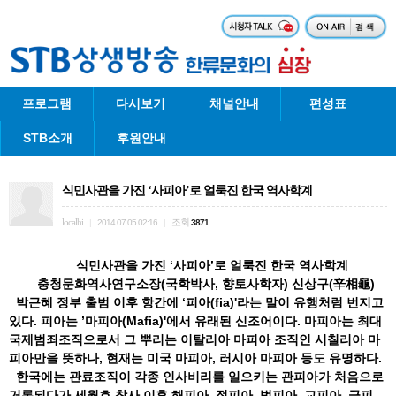
프로그램
다시보기
채널안내
편성표
STB소개
후원안내
식민사관을 가진 ‘사피아’로 얼룩진 한국 역사학계
localhi
조회
|
2014.07.05 02:16
|
3871
식민사관을 가진 ‘사피아’로 얼룩진 한국 역사학계
충청문화역사연구소장(국학박사, 향토사학자) 신상구(辛相龜)
박근혜 정부 출범 이후 항간에 ‘피아(fia)'라는 말이 유행처럼 번지고
있다. 피아는 ’마피아(Mafia)'에서 유래된 신조어이다. 마피아는 최대
국제범죄조직으로서 그 뿌리는 이탈리아 마피아 조직인 시칠리아 마
피아만을 뜻하나, 현재는 미국 마피아, 러시아 마피아 등도 유명하다.
한국에는 관료조직이 각종 인사비리를 일으키는 관피아가 처음으로
거론되다가 세월호 참사 이후 해피아, 정피아, 법피아, 교피아, 금피