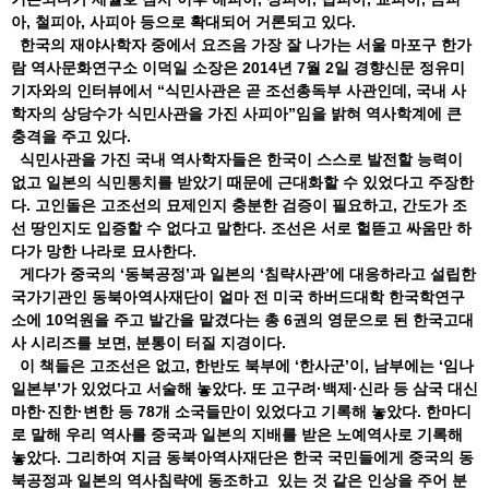
아, 철피아, 사피아 등으로 확대되어 거론되고 있다.
한국의 재야사학자 중에서 요즈음 가장 잘 나가는 서울 마포구 한가
람 역사문화연구소 이덕일 소장은 2014년 7월 2일 경향신문 정유미
기자와의 인터뷰에서 “식민사관은 곧 조선총독부 사관인데, 국내 사
학자의 상당수가 식민사관을 가진 사피아”임을 밝혀 역사학계에 큰
충격을 주고 있다.
식민사관을 가진 국내 역사학자들은 한국이 스스로 발전할 능력이
없고 일본의 식민통치를 받았기 때문에 근대화할 수 있었다고 주장한
다. 고인돌은 고조선의 묘제인지 충분한 검증이 필요하고, 간도가 조
선 땅인지도 입증할 수 없다고 말한다. 조선은 서로 헐뜯고 싸움만 하
다가 망한 나라로 묘사한다.
게다가 중국의 ‘동북공정’과 일본의 ‘침략사관’에 대응하라고 설립한
국가기관인 동북아역사재단이 얼마 전 미국 하버드대학 한국학연구
소에 10억원을 주고 발간을 맡겼다는 총 6권의 영문으로 된 한국고대
사 시리즈를 보면, 분통이 터질 지경이다.
이 책들은 고조선은 없고, 한반도 북부에 ‘한사군’이, 남부에는 ‘임나
일본부’가 있었다고 서술해 놓았다. 또 고구려·백제·신라 등 삼국 대신
마한·진한·변한 등 78개 소국들만이 있었다고 기록해 놓았다. 한마디
로 말해 우리 역사를 중국과 일본의 지배를 받은 노예역사로 기록해
놓았다. 그리하여 지금 동북아역사재단은 한국 국민들에게 중국의 동
북공정과 일본의 역사침략에 동조하고 있는 것 같은 인상을 주어 분