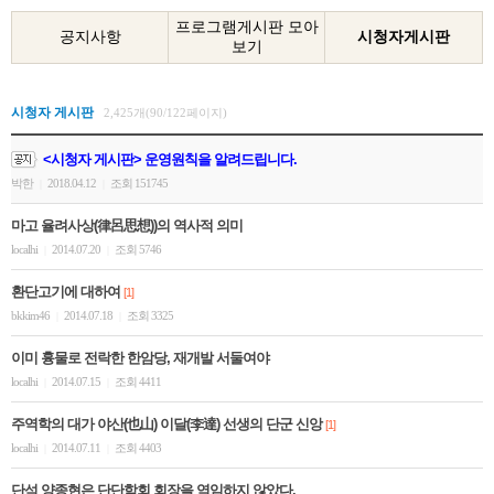
프로그램게시판 모아
공지사항
시청자게시판
보기
시청자 게시판
2,425개(90/122페이지)
<시청자 게시판> 운영원칙을 알려드립니다.
박한
2018.04.12
조회 151745
|
|
마고 율려사상(律呂思想))의 역사적 의미
localhi
2014.07.20
조회 5746
|
|
환단고기에 대하여
[1]
bkkim46
2014.07.18
조회 3325
|
|
이미 흉물로 전락한 한암당, 재개발 서둘여야
localhi
2014.07.15
조회 4411
|
|
주역학의 대가 야산(也山) 이달(李達) 선생의 단군 신앙
[1]
localhi
2014.07.11
조회 4403
|
|
단석 양종현은 단단학회 회장을 역임하지 않았다.