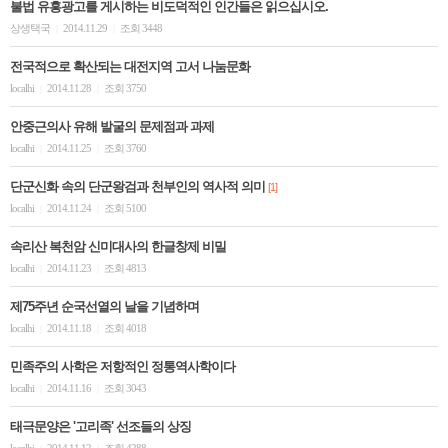
불법 유흥광고를 게시하는 비도덕적인 인간들은 읽으십시오.
상생택국
2014.11.29
조회 3448
|
|
전국적으로 확산되는 대전지역 고서 나눔문화
localhi
2014.11.28
조회 3750
|
|
안중근의사 유해 발굴의 문제점과 과제
localhi
2014.11.25
조회 3760
|
|
단군신화 속의 단군왕검과 천부인의 역사적 의미
[1]
localhi
2014.11.24
조회 5100
|
|
속리산 복천암 신미대사의 한글창제 비밀
localhi
2014.11.23
조회 4813
|
|
제75주년 순국선열의 날을 기념하며
localhi
2014.11.18
조회 4018
|
|
민족주의 사학은 저항적인 정통역사학이다
localhi
2014.11.16
조회 3043
|
|
태극문양은 '고리족' 선조들의 상징