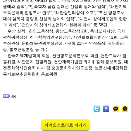
과 이백하 선생의 생애와 업적”, “한국 여성교육의 기수 임숙재 여사의
생애와 업적”, “민속학자 남강 김태곤 선생의 생애와 업적”, “태안지역
무속문화의 현장조사 연구”, “태안승언리상여 소고”, “조선 영정조시
대의 실학자 홍양호 선생의 생애와 업적”, “대전시 상여제조업의 현황
과 과제”, “천안지역 상여제조업체의 현황과 과제” 등 58편
.수상 실적 : 천안교육장상, 충남교육감상 2회, 충남도지사상, 국사
편찬위원장상, 한국학중앙연구원장상, 자연보호협의회장상 2회, 교육
부장관상, 문화체육관광부장관상, <문학 21> 신인작품상, 국무총리
상, 홍조근정훈장 등 다수
.한국지역개발학회 회원, 천안향토문화연구회 회원, 천안교육사 집
필위원, 태안군지 집필위원, 천안개국기념관 유치위원회 홍보위원, 대
전문화역사진흥회 이사 겸 충청문화역사연구소장, 보문산세계평화탑
유지보수추진위원회 홍보위원
691
카카오스토리로 퍼가기