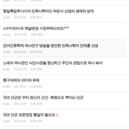
localhi
2014.11.12
조회 4288
|
|
항일톡립투사이자 민족사학자인 박은식 선생의 생애와 업적
localhi
2014.10.21
조회 3801
|
|
스카이라이프 채널변경 수정부탁드려요^^*
dayoul
2014.10.19
조회 3868
|
|
언어인류학적 역사연구 방법을 창안한 민족사학자 안재홍 선생
localhi
2014.10.19
조회 3944
|
|
노예의 역사관인 식민사관을 청산하고 주인의 관점으로 역사 봐야
localhi
2014.10.18
조회 3005
|
|
환구대제의 의미와 유래
localhi
2014.10.14
조회 4004
|
|
국조 단군은 우리 정신의 근간 - 화랑도도 뿌리는 단군
localhi
2014.11.04
조회 4358
|
|
국조 단군 표준영정 통일의 필요성
[1]
localhi
2014.11.03
조회 3341
|
|