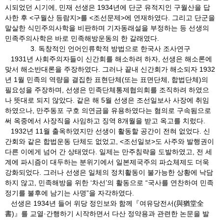
시되었던 시기에, 민재 선생은 1934년에 단군 유적지인 구월산을 답
사한 후 <구월산 등람지>를 <조선문제>에 연재하였다. 그리고 단군을
말살한 식민주의사학을 비판하며 기자동래설을 부정하는 등 선생의
민족주의사학은 바로 민족해방운동의 한 갈래였다.
3. 독창적인 언어인류학적 방법으로 한국사 조사연구
1931년 사회주의자들이 신간회를 해소하려 하자, 선생은 해소론에
맞서 해소반대론을 주장하였다. 그러나 끝내 신간회가 해소되자 1932
년 1월 민족의 역량을 결집한 표현단체(또는 표면단체, 합법단체)의
필요성을 주장하며, 선생은 민족단체통제협의회를 조직하려 하였으
나 뜻대로 되지 않았다. 같은 해 5월 선생은 조선일보사 사장에 취임
하였으나, 만주동포 구호 의연금을 유용하였다는 혐의로 구속됨으로
써 옥중에서 사장직을 사임하고 징역 8개월을 받고 옥고를 치렀다.
1932년 11월 출옥하였지만 선생이 활동할 공간이 전혀 없었다. 신
간회와 같은 합법운동 단체도 없었고, <조선일보>도 사주와 발행권이
다른 이에게 넘어 간 상태였다. 일제는 만주침략을 도발하였고, 전 세
계에 파시즘이 대두하는 분위기에서 일본제국주의 파쇼체제도 더욱
강화되었다. 그러나 선생은 일체의 정치활동이 불가능한 상황에 낙담
하지 않고, 민족해방을 위한 ‘차선’의 활동으로 “국사를 연찬하여 민족
정기를 불후에 남기는 사명”을 자각하였다.
선생은 1934년 들어 위당 정인보와 함께『여유당전서(與猶堂全
書)』를 교열·간행하기 시작하면서 다산 정약용과 관련한 논문을 발