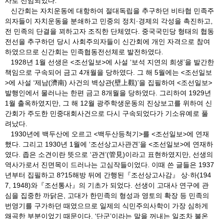
사로 선임되었다.
신간회는 자치운동에 대항하여 절대독립을 추구하던 비타협 민족주
의자들이 자치운동을 분쇄하고 민중의 정치·경제의 각성을 촉진하고,
전 민족의 단결을 꾀하고자 조직한 단체였다. 중국국민당 형태의 협동
전선을 추구하던 당시 사회주의자들이 신간회에 개인 자격으로 참여
하였으므로 신간회는 민족협동전선체로 발전하였다.
1928년 1월 선생은 <조선일보>에 사설 ‘보석 지연의 희생’을 발간한
책임으로 구속되어 금고 4개월을 당하였다. 그 해 5월에는 <조선일보
>에 사설 ‘제남(濟南) 사건의 벽상관(壁上觀)’을 집필하여 <조선일보>
발행인에서 물러나는 한편 금고 8개월을 당하였다. 그리하여 1929년
1월 출옥하였지만, 그 해 12월 광주학생운동의 진상보고를 위하여 신
간회가 주도한 민중대회사건으로 다시 구속되었다가 기소유예로 풀
려났다.
1930년에 백두산에 오르고 <백두산등척기>를 <조선일보>에 연재
했다. 그리고 1930년 1월에 ‘조선상고사관견’을 <조선일보>에 연재하
였다. 좁은 소견이란 뜻으로 ‘관견’(管見)이라고 표현하였지만, 선생의
역사가로서 진면목이 드러나는 고심작들이었다. 이때 쓴 글들은 1937
년부터 집필하고 8?15해방 뒤에 간행된『조선상고사감』 상·하(194
7, 1948)와『조선통사』의 기초가 되었다. 선생이 고대사 연구에 관
심을 집중한 까닭은, 고대가 한민족의 형성과 영토의 확장 등 민족의
번영기를 구가하던 때였으므로 일제의 식민주의사학이 가장 심하게
왜곡한 부분이었기 때문이다. ‘단군’이라는 말을 꺼내는 일조차 불온