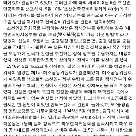
해야겠다 결심하고 있었다. 그러던 차에 좌익 세력이 9월 6일 조선인
민공화국을 선포하자, 9월 10일 ‘조선건국준비위원회와 여(余)의 처
지’라는 성명서를 발표하여 중경 임시정부를 중심으로 하는 건국정부
수립 방안을 제시하고 건국준비위원회를 완전히 탈퇴하였다.
조선인민공화국을 부정하는 선생은 정식정부를 수립하는 길은 “대
한민국임시정부를 영립 보강(迎立補强)함이 가장 쉬운 방법”이라고
믿었다. 선생이 주장하는 ‘중경임정 영립보강론’은, 중경 임정을 중심
으로 국내외에서 활동하는 모든 혁명역량을 집결함으로써 중경 임정
을 보강하여 신국가 건설을 추진하는 정식 정부를 수립하자는 내용이
었다. 선생은 좌우합작운동에 참여하기 전까지 이를 실천에 옮겼다.
1946년 5월 ‘모스크바 삼상회의 결정’에 따라 한국문제를 해결하기
위하여 열렸던 제1차 미소공동위원회가 결렬되었다. 미소공동위원회
가 파열음을 냄으로써 조선임시정부 수립과 그를 통한 정식정부의 수
립이 마냥 지체되는 현실에서 선생은 자신의 정치노선을 크게 수정하
였다. 선생은 한국의 독립과 진정한 해방이 국제적 역학관계 속에서
성취될 수밖에 없는 현실을 냉정히 깨달았다. 그리하여 미소공위를 결
렬시킨 한 원인이 되었던 반탁노선에서 완전히 돌아섰고, 또 ‘중경임
정 영립보강론’도 거두어들였다. 1946년 5월 여운형, 김규식 사이에
미소공동위원회를 다시 열라고 촉구하며 구체화되기 시작한 좌우합
작운동은 7월에 들어 정식으로 좌우합작위원회를 발족시키고 좌우 측
의 공식대표를 선정하였다. 선생은 우측 대표 5인 가운데 한 사람으로