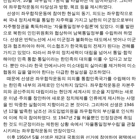
선임되어, 10월 ‘좌우합작 7원칙’을 타결하는 데 참여하였다. 그리하
여 좌우합작운동의 타당성과 방향, 목표 등을 제시하였다.
선생이 좌우합작운동에 참여한 현실의 동기, 의도는 좌우합작으로
써 국내 정치세력을 통일한 자주력을 가지고 남한의 미군정으로부터
자주행정권을 획득하려는 ‘자율통일정부수립론’에 있었다. 이를 발판
으로 북한의 인민위원회와 협상하여 남북통일정부를 수립하려 하였
다. 선생은 반탁노선에 서서 미군정과 불화하는 태도에서 벗어나 미군
정과 협조하여야 하며, 미소협조가 한국독립의 전제가 된다는 견해를
가지고 있었다. 따라서 좌우의 정치세력이 대립을 넘어서 통일·합작
해야만 민족 통합·통일이라는 한민족의 대의를 이룰 수 있다고 보았
다. 뿐만 아니라 한국 안에서나마 미소대립의 실마리를 제거하여 미소
협동의 길을 열어야 한다는 다급한 현실성을 강조하였다.
때문에 선생은 좌우합작운동의 의의를 통합민족국가를 수립해야 하
는 한민족 내부의 과제로만 인식하지 않았다. 좌우합작운동은 자본주
의와 공산주의의 대립이라는 현단계 세계사의 모순을 지양하는 새로
운 이념·주의를 창안하여 새로운 정치체제를 인류에게 제시하는 사명
을 띤 막중한 실험이며 지향이라고 본 것이다. 그리하여 선생은 1946
년 12월 발족한 남조선 과도입법의원을 좌우합작의 부산물로 인식하
여 이에 적극 참여하였다. 또 1947년 2월 허울뿐인 민정장관에 취임
한 것도 미군정이라는 제한된 상황 속에서 ‘자율통일정부수립’을 관철
시키려는 좌우합작운동의 연장이었다.
이후 1950년 5월 선생은 제2대 국회의원 선거에 참여하여 평택에서