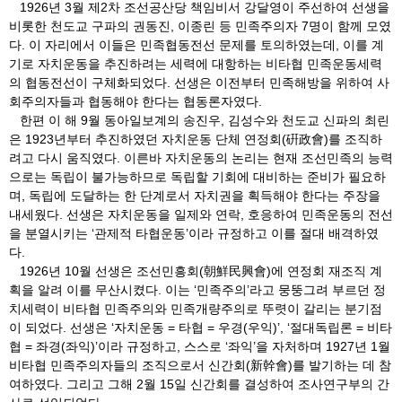
1926년 3월 제2차 조선공산당 책임비서 강달영이 주선하여 선생을
비롯한 천도교 구파의 권동진, 이종린 등 민족주의자 7명이 함께 모였
다. 이 자리에서 이들은 민족협동전선 문제를 토의하였는데, 이를 계
기로 자치운동을 추진하려는 세력에 대항하는 비타협 민족운동세력
의 협동전선이 구체화되었다. 선생은 이전부터 민족해방을 위하여 사
회주의자들과 협동해야 한다는 협동론자였다.
한편 이 해 9월 동아일보계의 송진우, 김성수와 천도교 신파의 최린
은 1923년부터 추진하였던 자치운동 단체 연정회(硏政會)를 조직하
려고 다시 움직였다. 이른바 자치운동의 논리는 현재 조선민족의 능력
으로는 독립이 불가능하므로 독립할 기회에 대비하는 준비가 필요하
며, 독립에 도달하는 한 단계로서 자치권을 획득해야 한다는 주장을
내세웠다. 선생은 자치운동을 일제와 연락, 호응하여 민족운동의 전선
을 분열시키는 ‘관제적 타협운동’이라 규정하고 이를 절대 배격하였
다.
1926년 10월 선생은 조선민흥회(朝鮮民興會)에 연정회 재조직 계
획을 알려 이를 무산시켰다. 이는 ‘민족주의’라고 뭉뚱그려 부르던 정
치세력이 비타협 민족주의와 민족개량주의로 뚜렷이 갈리는 분기점
이 되었다. 선생은 ‘자치운동 = 타협 = 우경(우익)’, ‘절대독립론 = 비타
협 = 좌경(좌익)’이라 규정하고, 스스로 ‘좌익’을 자처하며 1927년 1월
비타협 민족주의자들의 조직으로서 신간회(新幹會)를 발기하는 데 참
여하였다. 그리고 그해 2월 15일 신간회를 결성하여 조사연구부의 간