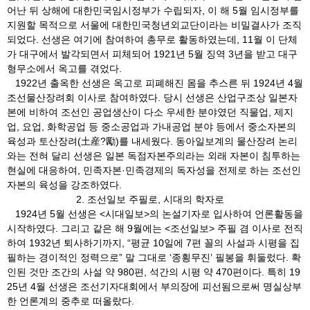
어난 뒤 상해에 대한민국임시정부가 수립되자, 이 해 5월 임시정부를
지원할 목적으로 서울에 대한민국청년외교단이라는 비밀결사가 조직
되었다. 선생은 여기에 참여하여 총무로 활동하였는데, 11월 이 단체
가 대구에서 발각되면서 피체되어 1921년 5월 징역 3년을 받고 대구
형무소에서 옥고를 겪었다.
1922년 출옥한 선생은 옥고로 피폐해진 몸을 추스른 뒤 1924년 4월
조선물산장려회 이사로 참여하였다. 당시 선생은 산업구조상 일본자
본에 비하여 조선인 공업생산이 다소 우세한 분야였던 직물업, 제지
업, 요업, 화학공업 등 중소공업과 가내공업 분야 등에서 중소자본의
육성과 토산장려(土産?勵)를 내세웠다. 동아일보계의 물산장려 논리
와는 전혀 달리 선생은 일본 독점자본주의라는 외래 자본이 침투하는
현실에 대응하여, 민족자본·민족경제의 독자성을 전제로 하는 조선인
자본의 육성을 강조하였다.
2. 조선일보 주필로, 시대의 학자로
1924년 5월 선생은 <시대일보>의 논설기자로 입사하여 언론활동을
시작하였다. 그리고 같은 해 9월에는 <조선일보> 주필 겸 이사로 전직
하여 1932년 퇴사하기까지, “평균 10일에 7편 꼴의 사설과 시평을 집
필하는 경이적인 정력으로” 말 그대로 ‘종횡무진’ 필봉을 휘둘렀다. 확
인된 것만 조간의 사설 약 980편, 석간의 시평 약 470편이다. 특히 19
25년 4월 선생은 조선기자대회에서 부의장에 피선됨으로써 명실상부
한 언론계의 중추로 떠올랐다.