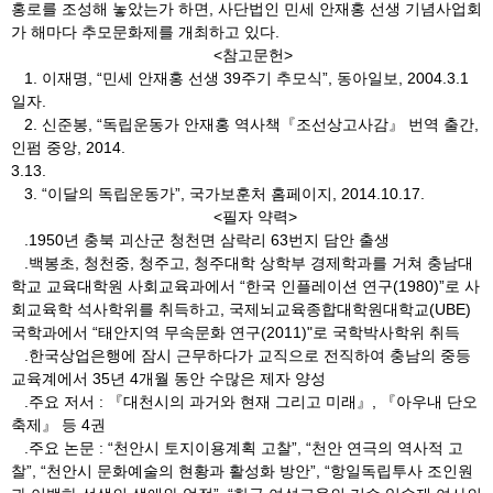
홍로를 조성해 놓았는가 하면, 사단법인 민세 안재홍 선생 기념사업회
가 해마다 추모문화제를 개최하고 있다.
<참고문헌>
1. 이재명, “민세 안재홍 선생 39주기 추모식”, 동아일보, 2004.3.1
일자.
2. 신준봉, “독립운동가 안재홍 역사책『조선상고사감』 번역 출간,
인펌 중앙, 2014.
3.13.
3. “이달의 독립운동가”, 국가보훈처 홈페이지, 2014.10.17.
<필자 약력>
.1950년 충북 괴산군 청천면 삼락리 63번지 담안 출생
.백봉초, 청천중, 청주고, 청주대학 상학부 경제학과를 거쳐 충남대
학교 교육대학원 사회교육과에서 “한국 인플레이션 연구(1980)”로 사
회교육학 석사학위를 취득하고, 국제뇌교육종합대학원대학교(UBE)
국학과에서 “태안지역 무속문화 연구(2011)"로 국학박사학위 취득
.한국상업은행에 잠시 근무하다가 교직으로 전직하여 충남의 중등
교육계에서 35년 4개월 동안 수많은 제자 양성
.주요 저서 : 『대천시의 과거와 현재 그리고 미래』, 『아우내 단오
축제』 등 4권
.주요 논문 : “천안시 토지이용계획 고찰”, “천안 연극의 역사적 고
찰”, “천안시 문화예술의 현황과 활성화 방안”, “항일독립투사 조인원