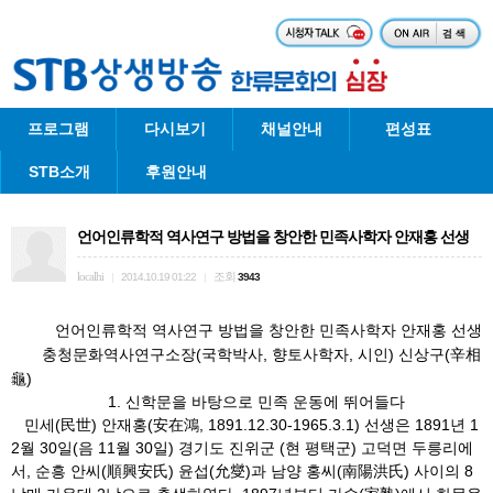
프로그램
다시보기
채널안내
편성표
STB소개
후원안내
언어인류학적 역사연구 방법을 창안한 민족사학자 안재홍 선생
localhi
조회
|
2014.10.19 01:22
|
3943
언어인류학적 역사연구 방법을 창안한 민족사학자 안재홍 선생
충청문화역사연구소장(국학박사, 향토사학자, 시인) 신상구(辛相
龜)
1. 신학문을 바탕으로 민족 운동에 뛰어들다
민세(民世) 안재홍(安在鴻, 1891.12.30-1965.3.1) 선생은 1891년 1
2월 30일(음 11월 30일) 경기도 진위군 (현 평택군) 고덕면 두릉리에
서, 순흥 안씨(順興安氏) 윤섭(允燮)과 남양 홍씨(南陽洪氏) 사이의 8