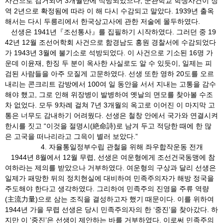
사건으로 검거되어 3개월만에 석방되었으나, 군관학교 학생사건이 징
역 2년으로 확정됨에 따라 이 해 다시 수감되고 말았다. 1939년 출옥
해서는 다시 두릉리에서 한국상고사에 관한 저술에 몰두하였다.
선생은 1941년『조선통사』를 집필하기 시작하였다. 그러던 중 19
42년 12월 조선어학회 사건으로 함경남도 홍원 경찰서에 수감되었다
가 1943년 3월에 불기소로 석방되었다. 이 사건으로 기소된 16명 가
운데 이윤재, 한징 두 분이 옥사한 사실로도 알 수 있듯이, 일제는 피
검된 사람들을 아주 모질게 고문하였다. 선생 또한 영하 20도를 오르
내리는 콘크리트 감방에서 100여 일 동안을 서서 지내는 고통을 감수
해야 했고, 그로 인해 위장병이 발병하여 옛날의 면모를 찾아볼 수조
차 없었다. 모두 9차례 걸쳐 7년 3개월의 옥고로 이어진 이 마지막 고
통은 너무도 감내하기 어려웠다. 선생은 철창 안에서 국가와 연결시켜
한시를 짓고 “이것을 절명시(絶命詩)로 남겨 두고 적당한 때에 한 많
은 고국을 떠나리라고 그윽이 별러 보았다.”
4. 자율통일정부수립 관철을 위해 좌우합작운동 전개
1944년 8월에서 12월 무렵, 선생은 여운형에게 조선건국동맹에 참
여하라는 제의를 받았으나 거부하였다. 여운형의 구상과 달리 선생은
일제가 패망한 뒤의 정치현실에 대비하여 민족주의자가 해방 정국을
주도해야 한다고 생각하였다. 그리하여 민족주의 진영을 주류 역량
(主流力量)으로 삼는 조직을 결성하고자 했기 때문이다. 이를 위하여
1944년 가을 무렵 선생은 당시 민족주의자의 한 ‘중진’을 찾아갔다. 하
지만 이 ‘중진’은 선생이 제안하는 바를 거부하였다. 이로써 민족주의