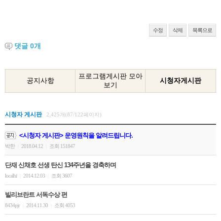
수정
삭제
목록으로
댓글
0
개
프로그램게시판 모아
공지사항
시청자게시판
보기
시청자 게시판
2,425개(87/122페이지)
<시청자 게시판> 운영원칙을 알려드립니다.
박한
2018.04.12
조회 151847
|
|
단재 신채호 선생 탄신 134주년을 경축하며
localhi
2014.12.03
조회 3607
|
|
빌리브란트 서독수상 편
8434pjr
2014.11.30
조회 4053
|
|