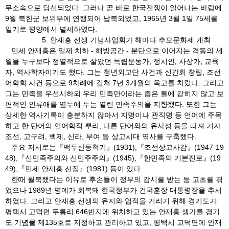
무소속으로 당선되었다. 그러나 곧 바로 한국전쟁이 일어나는 바람에
9월 북한군 보위부에 연행되어 납북되었고, 1965년 3월 1일 75세를
일기로 평양에서 별세하였다.
5. 안재홍 선생 기념사업회가 해마다 추모문화제 개최
민세 안재홍은 일제 치하 - 해방공간 - 분단으로 이어지는 격동의 세
월을 누구보다 정열적으로 살았던 독립운동가, 정치인, 사상가, 교육
자, 역사학자이기도 했다. 그는 청년외교단 사건과 신간회 창립, 조선
어학회 사건 등으로 9차례에 걸쳐 7년 3개월의 옥고를 치렀다. 그리고
그는 민족을 우선시하되 우리 민족만이라는 좁은 틀에 갇히지 않고 보
편적인 인류애를 염두에 두는 열린 민족주의을 지향했다. 또한 그는
상세한 역사기록이 충분하지 않아서 지명이나 관직명 등 언어에 주목
하고 한 단어의 언어학적 뿌리, 다른 단어와의 유사성 등을 따져 기자
조선, 고구려, 백제, 신라, 부여 등 상고시대 역사를 구축했다.
주요 저서로는『백두산등척기』(1931),『조선상고사감』(1947-19
48),『신민족주의와 신민주주의』(1945),『한민족의 기본진로』(19
49),『민세 안재홍 선집』(1981) 등이 있다.
한때 월북했다는 이유로 후손들이 정부의 감시를 받는 등 고초를 겪
었으나 1989년 명예가 회복돼 한국정부가 건국훈장 대통령장을 추서
하였다. 그리고 안재홍 선생의 유지와 업적을 기리기 위해 경기도가
평택시 고덕면 두릉리 646번지에 위치하고 있는 안재홍 생가를 경기
도 기념물 제135호로 지정하고 관리하고 있고, 평택시 고덕면에 안재