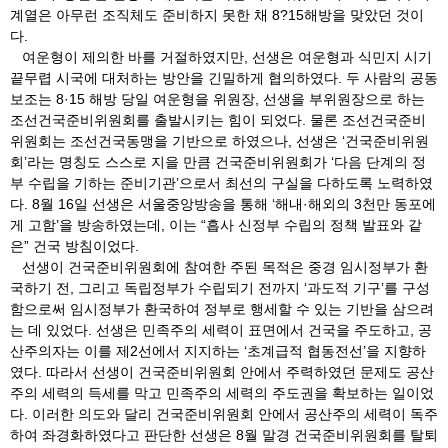
계열은 아무런 조직체도 준비하지 못한 채 8?15해방을 맞았던 것이
다.
여운형이 제의한 바를 거절하였지만, 선생은 여운형과 식민지 시기
끝무렵 시국에 대처하는 방안을 긴밀하게 협의하였다. 두 사람의 공동
보조는 8·15 해방 당일 여운형을 위원장, 선생을 부위원장으로 하는
조선건국준비위원회를 출발시키는 힘이 되었다. 물론 조선건국준비
위원회는 조선건국동맹을 기반으로 하였으나, 선생은 ‘건국준비위원
회’라는 명칭도 스스로 지을 만큼 건국준비위원회가 ‘다음 단계의 정
부 수립을 기하는 준비기관’으로서 최선의 구실을 다하도록 노력하였
다. 8월 16일 선생은 서울중앙방송을 통해 ‘해내·해외의 3천만 동포에
게 고함’을 방송하였는데, 이는 “흡사 신정부 수립의 정책 발표와 같
은” 건국 방침이었다.
선생이 건국준비위원회에 참여한 주된 목적은 중경 임시정부가 환
국하기 전, 그리고 독립정부가 수립되기 전까지 ‘과도적 기구’를 구성
함으로써 임시정부가 환국하여 정부로 행세할 수 있는 기반을 삼으려
는 데 있었다. 선생은 민족주의 세력이 표면에서 건국을 주도하고, 공
산주의자는 이를 제2선에서 지지하는 ‘초계급적 협동전선’을 지향하
였다. 따라서 선생이 건국준비위원회 안에서 주력하였던 문제도 공산
주의 세력의 득세를 막고 민족주의 세력의 주도권을 확보하는 일이었
다. 이러한 의도와 달리 건국준비위원회 안에서 공산주의 세력이 독주
하여 좌경화하였다고 판단한 선생은 8월 말경 건국준비위원회를 탈퇴