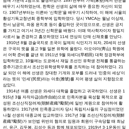
남매 가운데 2남으로 출생하였다. 1897년부터 가숙(家塾)에서 한문을
배우기 시작하였는데, 한학은 선생의 삶에 매우 중요한 자산이 되었
다. 1907년부터는 이른바 ‘신학문’을 배우기 시작하여, 이 해에 서울의
황성기독교청년회 중학부에 입학하였다. 당시 YMCA는 월남 이상재,
한서 남궁억, 좌옹 윤치호 등이 출입하던 곳이었으므로, 선생은 긍지
를 가지고 여기서 3년간 신학문을 배웠다. 이때 역사학자이자 항일지
사로서 늘 존경하고 흠모하였던 11세 연상의 단재 신채호를 만났다.
1910년 8월 경술국치로 조국이 일제의 식민지가 되자, 20세의 선생
은 구국의 뜻을 품고 9월 일본 유학에 올랐다. 아오야마(靑山) 학원에
서 어학 준비를 끝낸 뒤 1911년 9월 와세다(早稻田) 대학 정경학부에
입학하였고, 10월에는 도쿄에서 재일 조선인 유학생 전체를 통괄하는
중추기관으로서 조선인유학생학우회를 조직하는 데 참여하였다. 21
살 되던 이 해에 선생은 장대한 기개와 포부를 드러내 ‘민중의 세상’이
라는 뜻의 ‘민세’(民世)라는 아호(雅號)를 지어 평생 삶의 지향점으로
삼았다.
1914년 여름 선생은 와세다 대학을 졸업하고 귀국하였다. 선생은 1
915년 3월 자작자급(自作自給)으로 민족자본을 육성할 목적으로 결
성된 조선산직장려계(朝鮮産織?勵契)에 일반 계원으로 참여하여 활
동하였다. 1917년에 민족종교이자 당시 독립지사들의 구심점이었던
나철 선생의 대종교에 입교하였다. 1917년 3월 조선산직장려계(朝鮮
産織?勵契)가 보안법 위반의 혐의로 임원과 회원이 구속당할 때 최남
선, 유근, 김두봉, 김성수 등과 함께 체포되었다. 1919년 3·1운동이 일