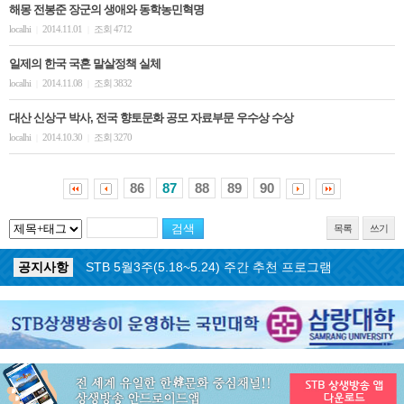
해몽 전봉준 장군의 생애와 동학농민혁명
localhi
2014.11.01
조회 4712
|
|
일제의 한국 국혼 말살정책 실체
localhi
2014.11.08
조회 3832
|
|
대산 신상구 박사, 전국 향토문화 공모 자료부문 우수상 수상
localhi
2014.10.30
조회 3270
|
|
86
87
88
89
90
목록
쓰기
공지사항
STB 5월3주(5.18~5.24) 주간 추천 프로그램
공지사항
STB 4월마지막주(4.27~5.3) 주간 추천 프로그램
공지사항
STB 4월4주(4.20~4.26) 주간 추천 프로그램
공지사항
STB 4월2주(4.6~4.12) 주간 추천 프로그램
공지사항
STB 4월1주(3.30~4.5) 주간 추천 프로그램
공지사항
STB 3월4주(3.23~3.29) 주간 추천 프로그램
공지사항
ON AIR 서비스 장애 복구 안내
공지사항
STB 5월4주(5.25~5.31) 주간 추천 프로그램