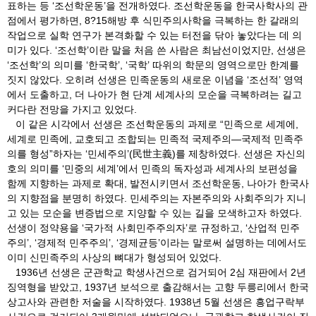
표하는 등 ‘조선학운동’을 전개하였다. 조선학운동을 한국사학사의 관
점에서 평가하면, 8?15해방 후 식민주의사학을 극복하는 한 갈래의
작업으로 실학 연구가 본격화할 수 있는 터전을 닦아 놓았다는 데 의
미가 있다. ‘조선학’이란 말을 처음 쓴 사람은 최남선이었지만, 선생은
‘조선학’의 의미를 ‘한국학’, ‘국학’ 따위의 학문의 영역으로만 한계를
짓지 않았다. 오히려 선생은 민족운동의 새로운 이념을 ‘조선적’ 영역
에서 도출하고, 더 나아가 현 단계 세계사의 모순을 극복하려는 길고
커다란 전망을 가지고 있었다.
이 같은 시각에서 선생은 조선학운동의 과제로 “민족으로 세계에,
세계로 민족에, 교호되고 조합되는 민족적 국제주의―국제적 민족주
의를 형성”하자는 ‘민세주의’(民世主義)를 제창하였다. 선생은 자신의
호의 의미를 ‘민중의 세계’에서 민족의 독자성과 세계사의 보편성을
함께 지향하는 과제로 확대, 발전시키면서 조선학운동, 나아가 한국사
의 지향점을 분명히 하였다. 민세주의는 자본주의와 사회주의가 지니
고 있는 모순을 변증법으로 지양할 수 있는 길을 모색하고자 하였다.
선생이 정약용을 ‘국가적 사회민주주의자’로 규정하고, ‘산업적 민주
주의’, ‘경제적 민주주의’, ‘경제균등’이라는 말로써 설명하는 데에서도
이미 신민족주의 사상의 뼈대가 형성되어 있었다.
1936년 선생은 군관학교 학생사건으로 검거되어 2심 재판에서 2년
징역형을 받았고, 1937년 보석으로 출감해서는 고향 두릉리에서 한국
상고사와 관련한 저술을 시작하였다. 1938년 5월 선생은 흥업구락부