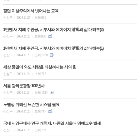
정답 지상주의에서 벗어나는 교육
신상구
2024.11.25
조회 691
|
|
1만엔 새 지폐 주인공, 시부사와 에이이치 淸富의 삶 대해부(2)
신상구
2024.11.25
조회 800
|
|
1만엔 새 지폐 주인공, 시부사와 에이이치 淸富의 삶 대해부(1)
신상구
2024.11.25
조회 1028
|
|
세상 종말이 와도 사랑을 되살려내는 시의 힘
신상구
2024.11.24
조회 712
|
|
서울 광화문광장 100년사
신상구
2024.11.24
조회 1524
|
|
노벨상 위해선 느슨한 시스템 필요
신상구
2024.11.23
조회 717
|
|
국내 서양근대사 연구 개척자, 나종일 서울대 명예교수 별세
신상구
2024.11.23
조회 703
|
|