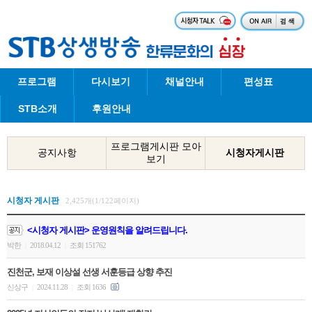
프로그램
다시보기
채널안내
편성표
STB소개
후원안내
프로그램게시판 모아
공지사항
시청자게시판
보기
시청자 게시판
2,425개(1/122페이지)
<시청자 게시판> 운영원칙을 알려드립니다.
박한
2018.04.12
조회 151762
|
|
진천군, 보재 이상설 선생 서훈등급 상향 추진
신상구
2024.11.28
조회 1636
|
|