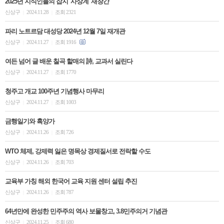
2025년 지식인들의 잡지 '사상계' 재창간
신상구
2024.11.28
조회 2321
|
|
파리 노트르담 대성당 2024년 12월 7일 재개관
신상구
2024.11.27
조회 1916
|
|
여든 넘어 글 배운 칠곡 할매의 詩, 교과서 실린다
신상구
2024.11.27
조회 1770
|
|
청주고 개교 100주년 기념행사 마무리
신상구
2024.11.27
조회 1003
|
|
금행일기와 휵양가
신상구
2024.11.26
조회 726
|
|
WTO 체제, 강제력 잃은 명목상 경제질서로 전락할 수도
신상구
2024.11.26
조회 703
|
|
교육부 가칭 해외 한국어 교육 지원 센터 설립 추진
신상구
2024.11.26
조회 787
|
|
64년만에 완성한 민주주의 역사 보물창고, 3.8민주의거 기념관
신상구
2024.11.25
조회 680
|
|